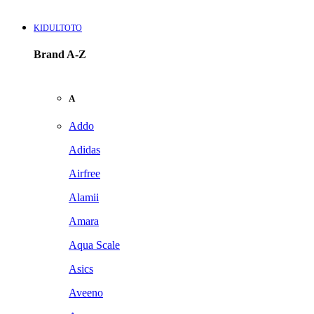
KIDULTOTO
Brand A-Z
A
Addo
Adidas
Airfree
Alamii
Amara
Aqua Scale
Asics
Aveeno