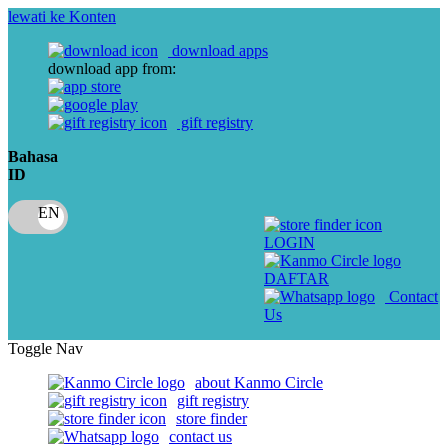
lewati ke Konten
download apps
download app from:
gift registry
Bahasa
ID
LOGIN
DAFTAR
Contact
Us
Toggle Nav
about Kanmo Circle
gift registry
store finder
contact us