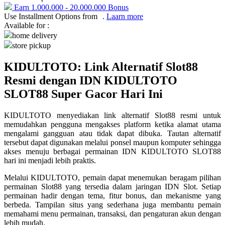
Earn
1.000.000
-
20.000.000
Bonus
Use Installment Options from
.
Laarn more
Q
Available for :
home delivery
QV Baby
store pickup
R
KIDULTOTO: Link Alternatif Slot88
Real Shades
Resmi dengan IDN KIDULTOTO
SLOT88 Super Gacor Hari Ini
Red Castle
Ribbon Madness
KIDULTOTO menyediakan link alternatif Slot88 resmi untuk
memudahkan pengguna mengakses platform ketika alamat utama
S
mengalami gangguan atau tidak dapat dibuka. Tautan alternatif
tersebut dapat digunakan melalui ponsel maupun komputer sehingga
akses menuju berbagai permainan IDN KIDULTOTO SLOT88
Sebamed
hari ini menjadi lebih praktis.
Silver Cross
Melalui KIDULTOTO, pemain dapat menemukan beragam pilihan
Simply Idea
permainan Slot88 yang tersedia dalam jaringan IDN Slot. Setiap
permainan hadir dengan tema, fitur bonus, dan mekanisme yang
Skip Hop
berbeda. Tampilan situs yang sederhana juga membantu pemain
memahami menu permainan, transaksi, dan pengaturan akun dengan
Spectra
lebih mudah.