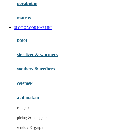
perabotan
Happy Tummy
Hauck
matras
Havaianas
SLOT GACOR HARI INI
Hegen
botol
Hot Wheels
sterilizer & warmers
Hybrid
soothers & teethers
I
Inlacta DHA
celemek
Interlac
alat makan
Ivenet
cangkir
J
piring & mangkuk
Jack N Jill
sendok & garpu