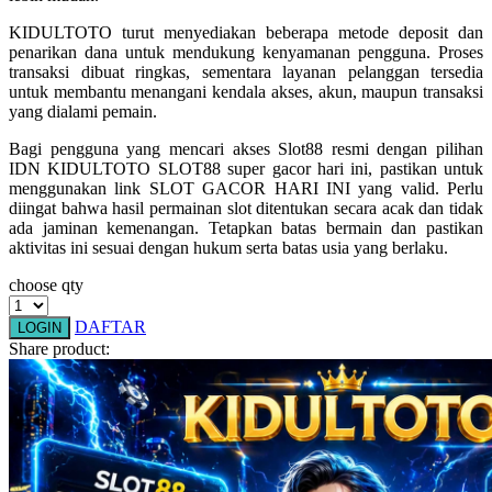
Squishmallows
KIDULTOTO turut menyediakan beberapa metode deposit dan
penarikan dana untuk mendukung kenyamanan pengguna. Proses
Starbooks
transaksi dibuat ringkas, sementara layanan pelanggan tersedia
untuk membantu menangani kendala akses, akun, maupun transaksi
Stick-O
yang dialami pemain.
Stokke
Bagi pengguna yang mencari akses Slot88 resmi dengan pilihan
IDN KIDULTOTO SLOT88 super gacor hari ini, pastikan untuk
Sudocrem
menggunakan link SLOT GACOR HARI INI yang valid. Perlu
diingat bahwa hasil permainan slot ditentukan secara acak dan tidak
Sumimo
ada jaminan kemenangan. Tetapkan batas bermain dan pastikan
aktivitas ini sesuai dengan hukum serta batas usia yang berlaku.
Sunnylife
choose qty
Sun-Staches
Swimava
DAFTAR
LOGIN
Share product:
T
Tommee Tippee
Trunki
Tutti Bambini