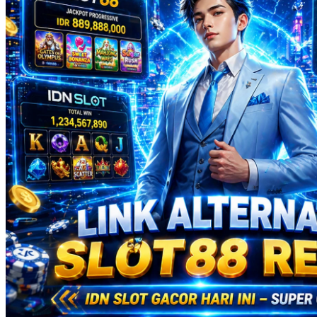
Twistshake
TY Toys
U
V
Veja
Vitaflow
Vtech
W
Waterland
Wellness