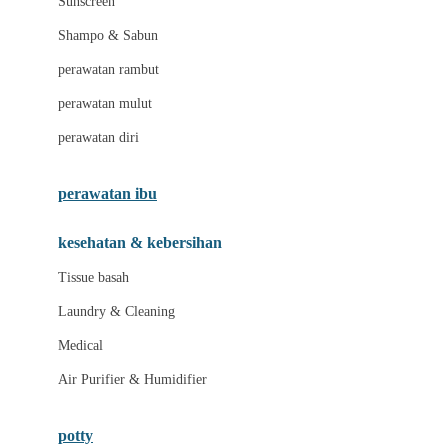
Sunscreen
London Taxi
Shampo & Sabun
Love To Dream
perawatan rambut
perawatan mulut
M
perawatan diri
Magformers
Mama's Choice
perawatan ibu
Mamas&Papas
kesehatan & kebersihan
Mamaway
Tissue basah
Maxi Cosi
Laundry & Cleaning
Megabloks
Medical
Micro
Air Purifier & Humidifier
MiDeer
Mimi & Lula
potty