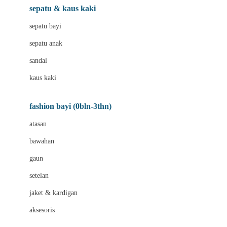
Beauty Barn
sepatu & kaus kaki
Bio Oil
sepatu bayi
Biolane
sepatu anak
Bite Fighters
sandal
Bizzi Growin
kaus kaki
Blackmores
fashion bayi (0bln-3thn)
Blooming Marvellous
atasan
Bonnels
bawahan
Bravado
gaun
Bruder
setelan
Brush Baby
jaket & kardigan
Buds Organics
aksesoris
Bugaboo