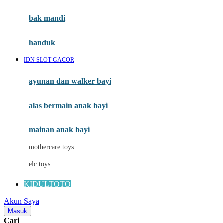
Mini Monkey
Moby
bak mandi
Momami
handuk
Mothercare
IDN SLOT GACOR
Mustela
ayunan dan walker bayi
My Buddy Tag
My K
alas bermain anak bayi
N
mainan anak bayi
Naif
mothercare toys
Nike
elc toys
Nordic Natural
KIDULTOTO
Nuby
Akun Saya
Nuna
Masuk
Cari