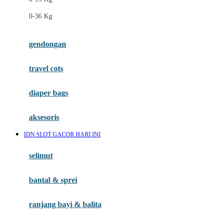
Felt So Sweet
0-36 Kg
Fisher Price
Flipper
gendongan
Friends Of Sally
travel cots
G
diaper bags
Gb
Geko
aksesoris
Graco
IDN SLOT GACOR HARI INI
Gund
selimut
H
bantal & sprei
Habbie
Haenim
ranjang bayi & balita
Happy Horse