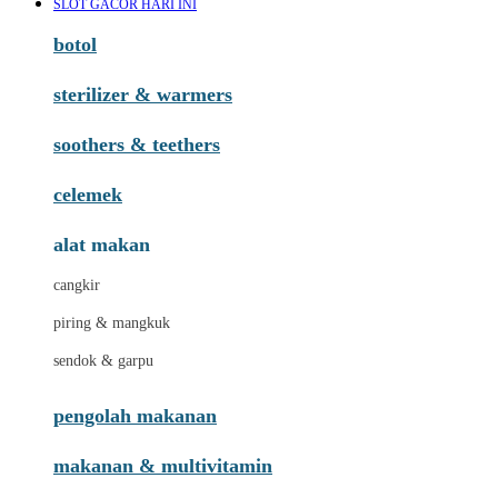
SLOT GACOR HARI INI
botol
sterilizer & warmers
soothers & teethers
celemek
alat makan
cangkir
piring & mangkuk
sendok & garpu
pengolah makanan
makanan & multivitamin