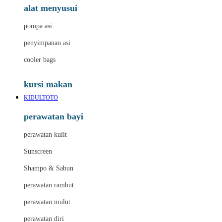
alat menyusui
pompa asi
penyimpanan asi
cooler bags
kursi makan
KIDULTOTO
perawatan bayi
perawatan kulit
Sunscreen
Shampo & Sabun
perawatan rambut
perawatan mulut
perawatan diri