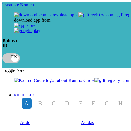
lewati ke Konten
download apps
gift reg
download app from:
Bahasa
ID
Toggle Nav
about Kanmo Circle
KIDULTOTO
A
B
C
D
E
F
G
H
Addo
Adidas