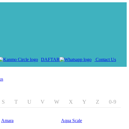
DAFTAR
Contact Us
us
S
T
U
V
W
X
Y
Z
0-9
Amara
Aqua Scale