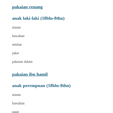
pakaian renang
anak laki-laki (18bln-8thn)
atasan
bawahan
setelan
jaket
pakaian dalam
pakaian ibu hamil
anak perempuan (18bln-8thn)
atasan
bawahan
gaun