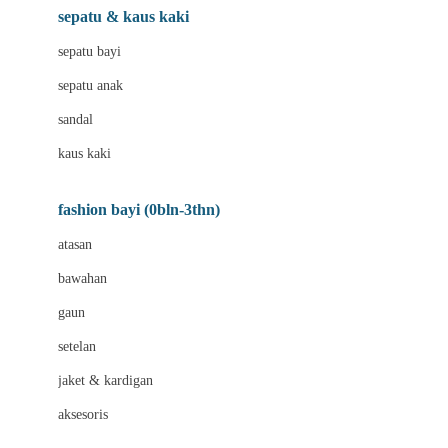
Beauty Barn
sepatu & kaus kaki
Bio Oil
sepatu bayi
Biolane
sepatu anak
Bite Fighters
sandal
Bizzi Growin
kaus kaki
Blackmores
fashion bayi (0bln-3thn)
Blooming Marvellous
atasan
Bonnels
bawahan
Bravado
gaun
Bruder
setelan
Brush Baby
jaket & kardigan
Buds Organics
aksesoris
Bugaboo