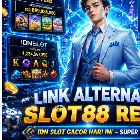
Twistshake
TY Toys
U
V
Veja
Vitaflow
Vtech
W
Waterland
Wellness