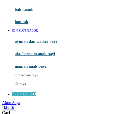
Mini Monkey
Moby
bak mandi
Momami
handuk
Mothercare
IDN SLOT GACOR
Mustela
ayunan dan walker bayi
My Buddy Tag
My K
alas bermain anak bayi
N
mainan anak bayi
Naif
mothercare toys
Nike
elc toys
Nordic Natural
KIDULTOTO
Nuby
Akun Saya
Nuna
Masuk
Cari