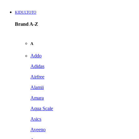
KIDULTOTO
Brand A-Z
A
Addo
Adidas
Airfree
Alamii
Amara
Aqua Scale
Asics
Aveeno