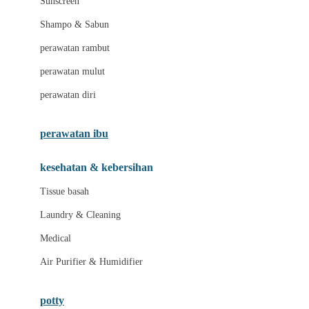
Sunscreen
London Taxi
Shampo & Sabun
Love To Dream
perawatan rambut
perawatan mulut
M
perawatan diri
Magformers
Mama's Choice
perawatan ibu
Mamas&Papas
kesehatan & kebersihan
Mamaway
Tissue basah
Maxi Cosi
Laundry & Cleaning
Megabloks
Medical
Micro
Air Purifier & Humidifier
MiDeer
Mimi & Lula
potty