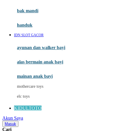
Mini Monkey
Moby
bak mandi
Momami
handuk
Mothercare
IDN SLOT GACOR
Mustela
ayunan dan walker bayi
My Buddy Tag
My K
alas bermain anak bayi
N
mainan anak bayi
Naif
mothercare toys
Nike
elc toys
Nordic Natural
KIDULTOTO
Nuby
Akun Saya
Nuna
Masuk
Cari