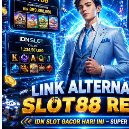
Twistshake
TY Toys
U
V
Veja
Vitaflow
Vtech
W
Waterland
Wellness