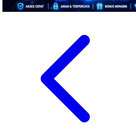
X
Xootz
Y
Yamatoya
Z
Zaxy
Zoggs
0-9
4Moms
59S