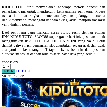
Squishmallows
KIDULTOTO turut menyediakan beberapa metode deposit dan
penarikan dana untuk mendukung kenyamanan pengguna. Proses
Starbooks
transaksi dibuat ringkas, sementara layanan pelanggan tersedia
untuk membantu menangani kendala akses, akun, maupun transaksi
Stick-O
yang dialami pemain.
Stokke
Bagi pengguna yang mencari akses Slot88 resmi dengan pilihan
IDN KIDULTOTO SLOT88 super gacor hari ini, pastikan untuk
Sudocrem
menggunakan link SLOT GACOR HARI INI yang valid. Perlu
diingat bahwa hasil permainan slot ditentukan secara acak dan tidak
Sumimo
ada jaminan kemenangan. Tetapkan batas bermain dan pastikan
aktivitas ini sesuai dengan hukum serta batas usia yang berlaku.
Sunnylife
choose qty
Sun-Staches
Swimava
DAFTAR
LOGIN
Share product:
T
Tommee Tippee
Trunki
Tutti Bambini