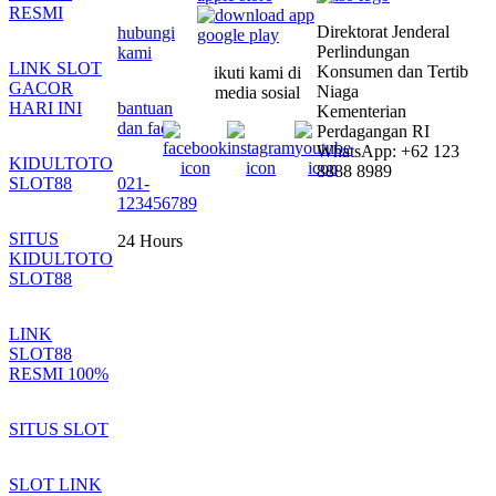
RESMI
Direktorat Jenderal
hubungi
Perlindungan
kami
LINK SLOT
Konsumen dan Tertib
ikuti kami di
GACOR
Niaga
media sosial
HARI INI
bantuan
Kementerian
dan faq
Perdagangan RI
WhatsApp: +62 123
KIDULTOTO
8888 8989
SLOT88
021-
123456789
SITUS
24 Hours
KIDULTOTO
SLOT88
LINK
SLOT88
RESMI 100%
SITUS SLOT
SLOT LINK