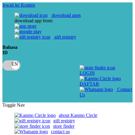
lewati ke Konten
download apps
download app from:
gift registry
Bahasa
ID
LOGIN
DAFTAR
Contact
Us
Toggle Nav
about Kanmo Circle
gift registry
store finder
contact us