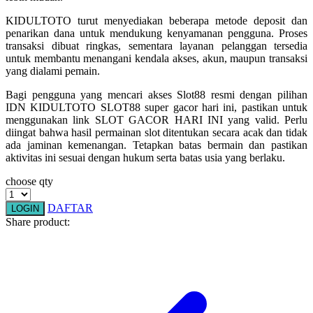
Squishmallows
KIDULTOTO turut menyediakan beberapa metode deposit dan
penarikan dana untuk mendukung kenyamanan pengguna. Proses
Starbooks
transaksi dibuat ringkas, sementara layanan pelanggan tersedia
untuk membantu menangani kendala akses, akun, maupun transaksi
Stick-O
yang dialami pemain.
Stokke
Bagi pengguna yang mencari akses Slot88 resmi dengan pilihan
IDN KIDULTOTO SLOT88 super gacor hari ini, pastikan untuk
Sudocrem
menggunakan link SLOT GACOR HARI INI yang valid. Perlu
diingat bahwa hasil permainan slot ditentukan secara acak dan tidak
Sumimo
ada jaminan kemenangan. Tetapkan batas bermain dan pastikan
aktivitas ini sesuai dengan hukum serta batas usia yang berlaku.
Sunnylife
choose qty
Sun-Staches
Swimava
DAFTAR
LOGIN
Share product:
T
Tommee Tippee
Trunki
Tutti Bambini