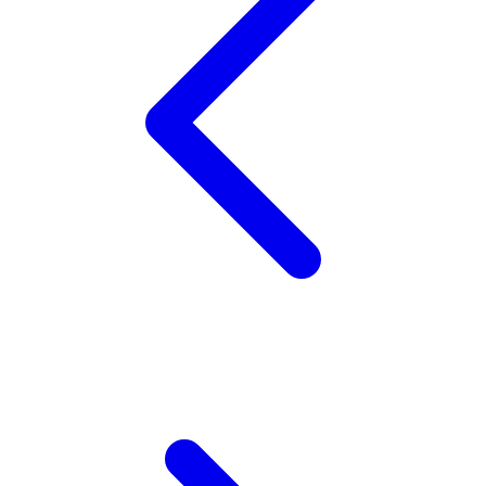
Twistshake
TY Toys
U
V
Veja
Vitaflow
Vtech
W
Waterland
Wellness