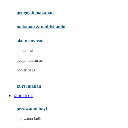
Joie
pengolah makanan
Joolz
Jujube
makanan & multivitamin
K
alat menyusui
Kiddycuts
pompa asi
Kumon
penyimpanan asi
L
cooler bags
Leapfrog
kursi makan
Leclerc
KIDULTOTO
Lee Vierra
Lillebaby
perawatan bayi
Little Bird Told Me
perawatan kulit
Little Miss Janis