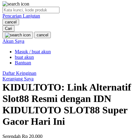
O
Pencarian Lanjutan
Oh Ma Grain
cancel
Okiedog
Cari
cancel
P
Akun Saya
Masuk / buat akun
Peachy
buat akun
Phil & Ted's
Bantuan
Philips Avent
Daftar Keinginan
Keranjang Saya
Pigeon
KIDULTOTO: Link Alternatif
Playgro
Slot88 Resmi dengan IDN
Poled Global
KIDULTOTO SLOT88 Super
Ponycycle
Gacor Hari Ini
Puma
Pureats
Serendah
Rp 20.000