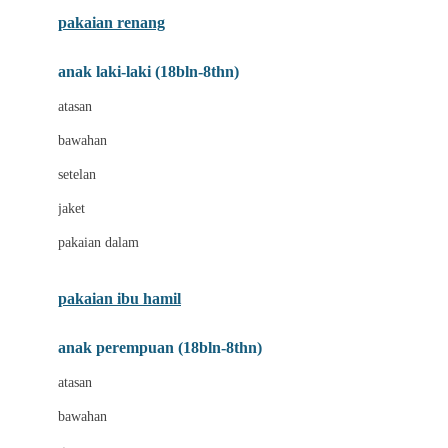
Buggygear
pakaian renang
Bumkins
anak laki-laki (18bln-8thn)
C
atasan
Cetaphil
bawahan
Chicco
setelan
Childlife
jaket
Clevamama
pakaian dalam
Cocolatte
Cottonseeds
pakaian ibu hamil
Cozy N Safe
anak perempuan (18bln-8thn)
Crane
atasan
Cybex
bawahan
D