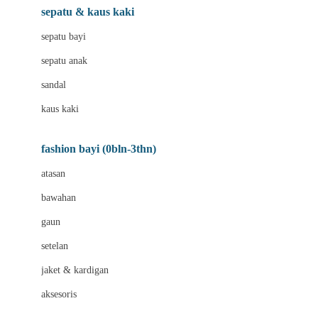
Beauty Barn
sepatu & kaus kaki
Bio Oil
sepatu bayi
Biolane
sepatu anak
Bite Fighters
sandal
Bizzi Growin
kaus kaki
Blackmores
fashion bayi (0bln-3thn)
Blooming Marvellous
atasan
Bonnels
bawahan
Bravado
gaun
Bruder
setelan
Brush Baby
jaket & kardigan
Buds Organics
aksesoris
Bugaboo