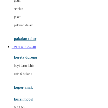
gaun
Dae Organics
setelan
Docare
jaket
Doona
pakaian dalam
Down To Earth
Drew
pakaian tidur
Dr. Brown's
IDN SLOT GACOR
E
kereta dorong
ELC
bayi baru lahir
Ergobaby
usia 6 bulan+
Expert Care
koper anak
Ezyroller
kursi mobil
F
0-13 Kg