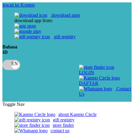
lewati ke Konten
download apps
download app from:
gift registry
Bahasa
ID
LOGIN
DAFTAR
Contact
Us
Toggle Nav
about Kanmo Circle
gift registry
store finder
contact us