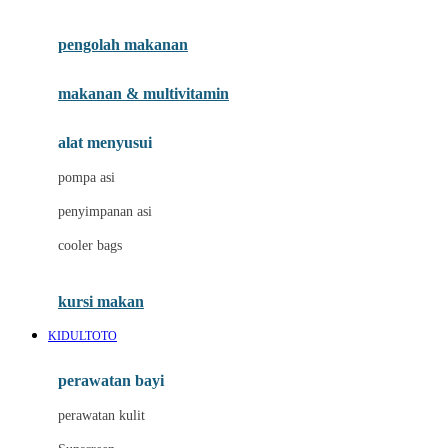
Joie
pengolah makanan
Joolz
Jujube
makanan & multivitamin
K
alat menyusui
Kiddycuts
pompa asi
Kumon
penyimpanan asi
L
cooler bags
Leapfrog
kursi makan
Leclerc
KIDULTOTO
Lee Vierra
Lillebaby
perawatan bayi
Little Bird Told Me
perawatan kulit
Little Miss Janis