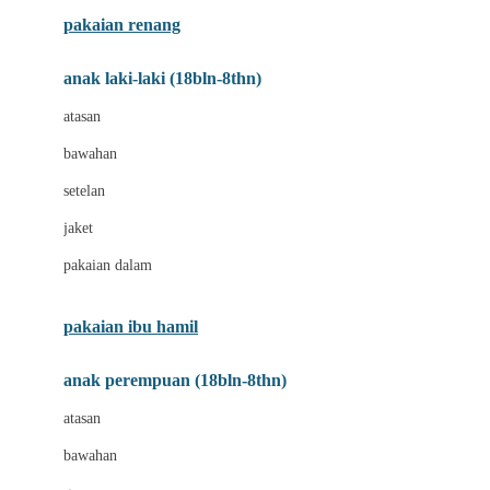
Buggygear
pakaian renang
Bumkins
anak laki-laki (18bln-8thn)
C
atasan
Cetaphil
bawahan
Chicco
setelan
Childlife
jaket
Clevamama
pakaian dalam
Cocolatte
Cottonseeds
pakaian ibu hamil
Cozy N Safe
anak perempuan (18bln-8thn)
Crane
atasan
Cybex
bawahan
D