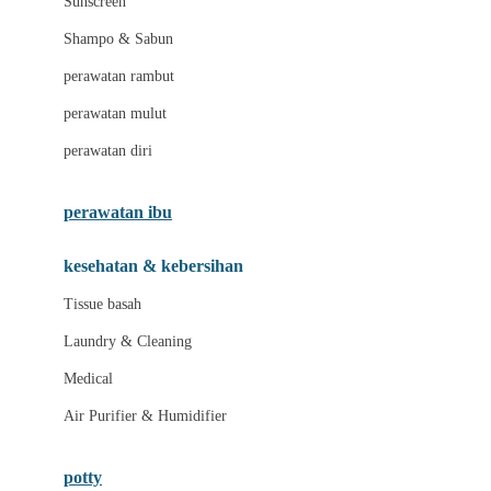
Sunscreen
London Taxi
Shampo & Sabun
Love To Dream
perawatan rambut
perawatan mulut
M
perawatan diri
Magformers
Mama's Choice
perawatan ibu
Mamas&Papas
kesehatan & kebersihan
Mamaway
Tissue basah
Maxi Cosi
Laundry & Cleaning
Megabloks
Medical
Micro
Air Purifier & Humidifier
MiDeer
Mimi & Lula
potty