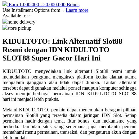
Earn
1.000.000
-
20.000.000
Bonus
Use Installment Options from
.
Laarn more
Q
Available for :
home delivery
QV Baby
store pickup
R
KIDULTOTO: Link Alternatif Slot88
Real Shades
Resmi dengan IDN KIDULTOTO
SLOT88 Super Gacor Hari Ini
Red Castle
Ribbon Madness
KIDULTOTO menyediakan link alternatif Slot88 resmi untuk
memudahkan pengguna mengakses platform ketika alamat utama
S
mengalami gangguan atau tidak dapat dibuka. Tautan alternatif
tersebut dapat digunakan melalui ponsel maupun komputer sehingga
akses menuju berbagai permainan IDN KIDULTOTO SLOT88
Sebamed
hari ini menjadi lebih praktis.
Silver Cross
Melalui KIDULTOTO, pemain dapat menemukan beragam pilihan
Simply Idea
permainan Slot88 yang tersedia dalam jaringan IDN Slot. Setiap
permainan hadir dengan tema, fitur bonus, dan mekanisme yang
Skip Hop
berbeda. Tampilan situs yang sederhana juga membantu pemain
memahami menu permainan, transaksi, dan pengaturan akun dengan
Spectra
lebih mudah.