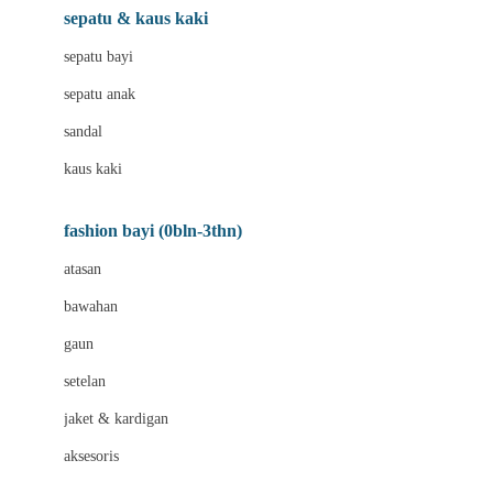
Beauty Barn
sepatu & kaus kaki
Bio Oil
sepatu bayi
Biolane
sepatu anak
Bite Fighters
sandal
Bizzi Growin
kaus kaki
Blackmores
fashion bayi (0bln-3thn)
Blooming Marvellous
atasan
Bonnels
bawahan
Bravado
gaun
Bruder
setelan
Brush Baby
jaket & kardigan
Buds Organics
aksesoris
Bugaboo