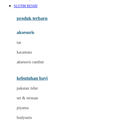
Awan
SLOT88 RESMI
Azetabio
produk terbaru
B
aksesoris
Baabaasheepz
tas
Babiators
kacamata
Baby Dove
aksesoris rambut
Baby Jogger
Baby Rovega
kebutuhan bayi
Babybee
pakaian tidur
Banana Boat
set & terusan
Banz
piyama
Barbie
bodysuits
Beaba