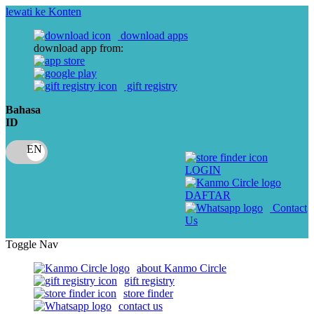
lewati ke Konten
download apps
download app from:
gift registry
Bahasa
ID
LOGIN
DAFTAR
Contact
Us
Toggle Nav
about Kanmo Circle
gift registry
store finder
contact us