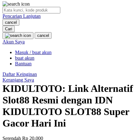
O
Pencarian Lanjutan
Oh Ma Grain
cancel
Okiedog
Cari
cancel
P
Akun Saya
Masuk / buat akun
Peachy
buat akun
Phil & Ted's
Bantuan
Philips Avent
Daftar Keinginan
Keranjang Saya
Pigeon
KIDULTOTO: Link Alternatif
Playgro
Slot88 Resmi dengan IDN
Poled Global
KIDULTOTO SLOT88 Super
Ponycycle
Gacor Hari Ini
Puma
Pureats
Serendah
Rp 20.000