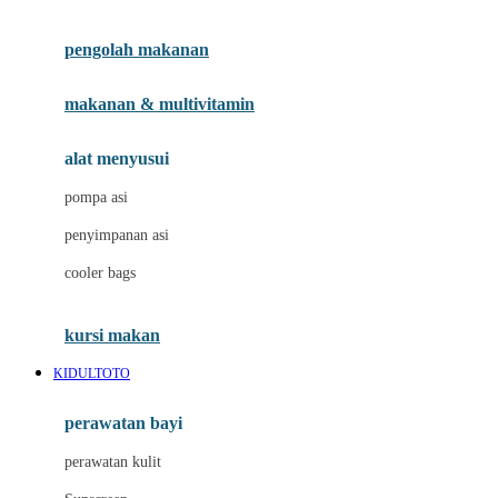
Joie
pengolah makanan
Joolz
Jujube
makanan & multivitamin
K
alat menyusui
Kiddycuts
pompa asi
Kumon
penyimpanan asi
L
cooler bags
Leapfrog
kursi makan
Leclerc
KIDULTOTO
Lee Vierra
Lillebaby
perawatan bayi
Little Bird Told Me
perawatan kulit
Little Miss Janis