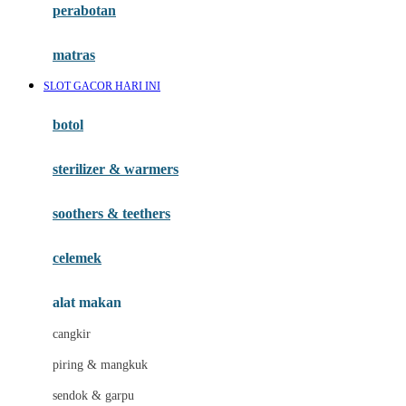
perabotan
Happy Tummy
Hauck
matras
Havaianas
SLOT GACOR HARI INI
Hegen
botol
Hot Wheels
sterilizer & warmers
Hybrid
soothers & teethers
I
Inlacta DHA
celemek
Interlac
alat makan
Ivenet
cangkir
J
piring & mangkuk
Jack N Jill
sendok & garpu