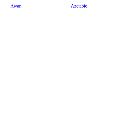
Awan
Azetabio