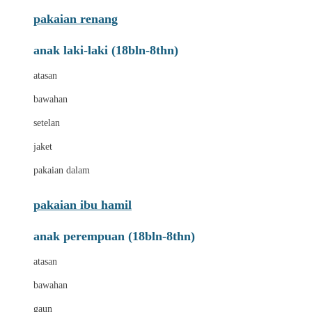
pakaian renang
anak laki-laki (18bln-8thn)
atasan
bawahan
setelan
jaket
pakaian dalam
pakaian ibu hamil
anak perempuan (18bln-8thn)
atasan
bawahan
gaun