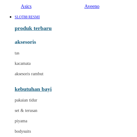
Asics
Aveeno
SLOT88 RESMI
produk terbaru
aksesoris
tas
kacamata
aksesoris rambut
kebutuhan bayi
pakaian tidur
set & terusan
piyama
bodysuits