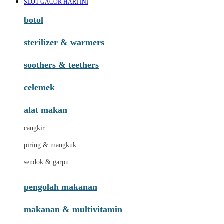
SLOT GACOR HARI INI
botol
sterilizer & warmers
soothers & teethers
celemek
alat makan
cangkir
piring & mangkuk
sendok & garpu
pengolah makanan
makanan & multivitamin