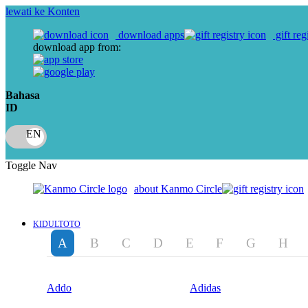
lewati ke Konten
download apps
gift reg
download app from:
Bahasa
ID
Toggle Nav
about Kanmo Circle
KIDULTOTO
A
B
C
D
E
F
G
H
Addo
Adidas