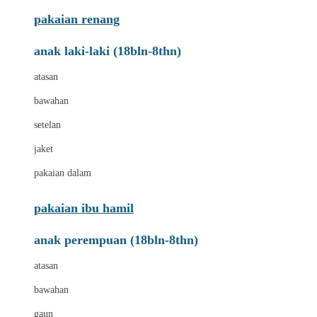
pakaian renang
anak laki-laki (18bln-8thn)
atasan
bawahan
setelan
jaket
pakaian dalam
pakaian ibu hamil
anak perempuan (18bln-8thn)
atasan
bawahan
gaun