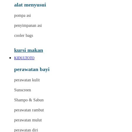
alat menyusui
pompa asi
penyimpanan asi
cooler bags
kursi makan
KIDULTOTO
perawatan bayi
perawatan kulit
Sunscreen
Shampo & Sabun
perawatan rambut
perawatan mulut
perawatan diri