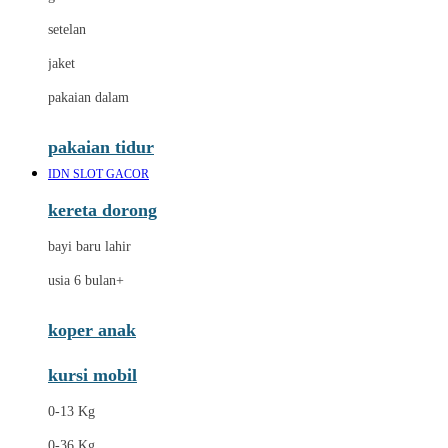
setelan
jaket
pakaian dalam
pakaian tidur
IDN SLOT GACOR
kereta dorong
bayi baru lahir
usia 6 bulan+
koper anak
kursi mobil
0-13 Kg
0-36 Kg