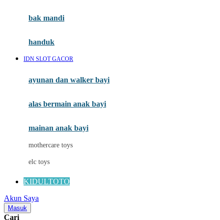
Mini Monkey
Moby
bak mandi
Momami
handuk
Mothercare
IDN SLOT GACOR
Mustela
ayunan dan walker bayi
My Buddy Tag
My K
alas bermain anak bayi
N
mainan anak bayi
Naif
mothercare toys
Nike
elc toys
Nordic Natural
KIDULTOTO
Nuby
Akun Saya
Nuna
Masuk
Cari