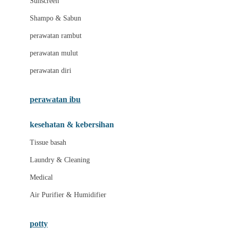
Sunscreen
London Taxi
Shampo & Sabun
Love To Dream
perawatan rambut
perawatan mulut
M
perawatan diri
Magformers
Mama's Choice
perawatan ibu
Mamas&Papas
kesehatan & kebersihan
Mamaway
Tissue basah
Maxi Cosi
Laundry & Cleaning
Megabloks
Medical
Micro
Air Purifier & Humidifier
MiDeer
Mimi & Lula
potty