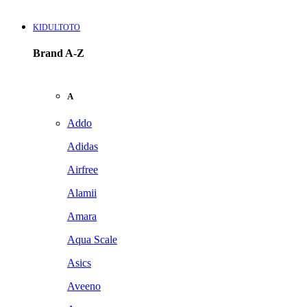
KIDULTOTO
Brand A-Z
A
Addo
Adidas
Airfree
Alamii
Amara
Aqua Scale
Asics
Aveeno