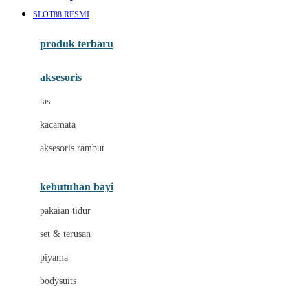
Awan
SLOT88 RESMI
Azetabio
produk terbaru
B
aksesoris
Baabaasheepz
tas
Babiators
kacamata
Baby Dove
aksesoris rambut
Baby Jogger
Baby Rovega
kebutuhan bayi
Babybee
pakaian tidur
Banana Boat
set & terusan
Banz
piyama
Barbie
bodysuits
Beaba