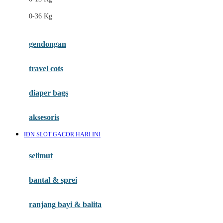
Felt So Sweet
0-36 Kg
Fisher Price
Flipper
gendongan
Friends Of Sally
travel cots
G
diaper bags
Gb
Geko
aksesoris
Graco
IDN SLOT GACOR HARI INI
Gund
selimut
H
bantal & sprei
Habbie
Haenim
ranjang bayi & balita
Happy Horse