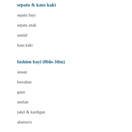
Beauty Barn
sepatu & kaus kaki
Bio Oil
sepatu bayi
Biolane
sepatu anak
Bite Fighters
sandal
Bizzi Growin
kaus kaki
Blackmores
fashion bayi (0bln-3thn)
Blooming Marvellous
atasan
Bonnels
bawahan
Bravado
gaun
Bruder
setelan
Brush Baby
jaket & kardigan
Buds Organics
aksesoris
Bugaboo