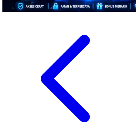
X
Xootz
Y
Yamatoya
Z
Zaxy
Zoggs
0-9
4Moms
59S