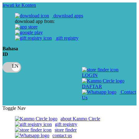
lewati ke Konten
download apps
download app from:
gift registry
Bahasa
ID
LOGIN
DAFTAR
Contact
Us
Toggle Nav
about Kanmo Circle
gift registry
store finder
contact us