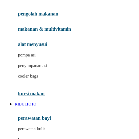
Joie
pengolah makanan
Joolz
Jujube
makanan & multivitamin
K
alat menyusui
Kiddycuts
pompa asi
Kumon
penyimpanan asi
L
cooler bags
Leapfrog
kursi makan
Leclerc
KIDULTOTO
Lee Vierra
Lillebaby
perawatan bayi
Little Bird Told Me
perawatan kulit
Little Miss Janis