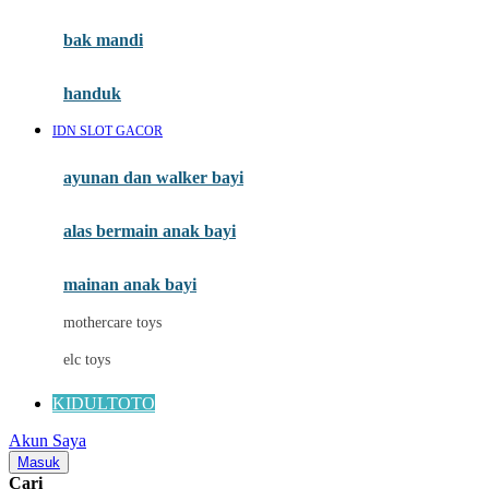
Mini Monkey
Moby
bak mandi
Momami
handuk
Mothercare
IDN SLOT GACOR
Mustela
ayunan dan walker bayi
My Buddy Tag
My K
alas bermain anak bayi
N
mainan anak bayi
Naif
mothercare toys
Nike
elc toys
Nordic Natural
KIDULTOTO
Nuby
Akun Saya
Nuna
Masuk
Cari