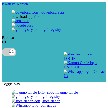
lewati ke Konten
download apps
download app from:
gift registry
Bahasa
ID
LOGIN
DAFTAR
Contact
Us
Toggle Nav
about Kanmo Circle
gift registry
store finder
contact us