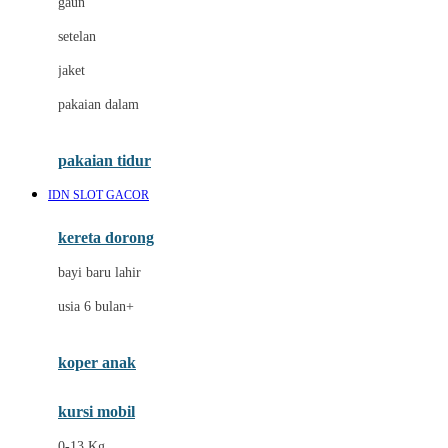
gaun
Dae Organics
setelan
Docare
jaket
Doona
pakaian dalam
Down To Earth
Drew
pakaian tidur
Dr. Brown's
IDN SLOT GACOR
E
kereta dorong
ELC
bayi baru lahir
Ergobaby
usia 6 bulan+
Expert Care
koper anak
Ezyroller
kursi mobil
F
0-13 Kg