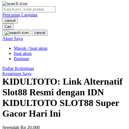
O
Pencarian Lanjutan
Oh Ma Grain
cancel
Okiedog
Cari
cancel
P
Akun Saya
Masuk / buat akun
Peachy
buat akun
Phil & Ted's
Bantuan
Philips Avent
Daftar Keinginan
Keranjang Saya
Pigeon
KIDULTOTO: Link Alternatif
Playgro
Slot88 Resmi dengan IDN
Poled Global
KIDULTOTO SLOT88 Super
Ponycycle
Gacor Hari Ini
Puma
Pureats
Serendah
Rp 20.000