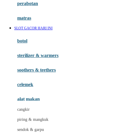
perabotan
Happy Tummy
Hauck
matras
Havaianas
SLOT GACOR HARI INI
Hegen
botol
Hot Wheels
sterilizer & warmers
Hybrid
soothers & teethers
I
Inlacta DHA
celemek
Interlac
alat makan
Ivenet
cangkir
J
piring & mangkuk
Jack N Jill
sendok & garpu