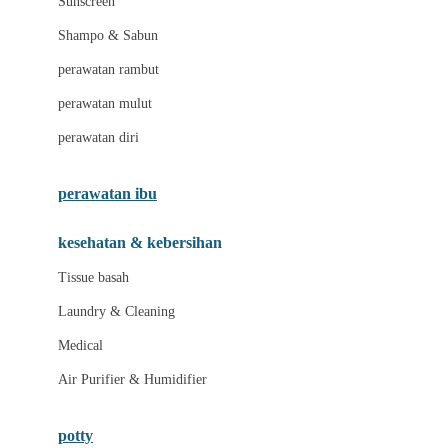
Sunscreen
London Taxi
Shampo & Sabun
Love To Dream
perawatan rambut
perawatan mulut
M
perawatan diri
Magformers
Mama's Choice
perawatan ibu
Mamas&Papas
kesehatan & kebersihan
Mamaway
Tissue basah
Maxi Cosi
Laundry & Cleaning
Megabloks
Medical
Micro
Air Purifier & Humidifier
MiDeer
Mimi & Lula
potty