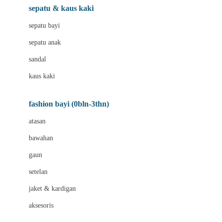
Beauty Barn
sepatu & kaus kaki
Bio Oil
sepatu bayi
Biolane
sepatu anak
Bite Fighters
sandal
Bizzi Growin
kaus kaki
Blackmores
fashion bayi (0bln-3thn)
Blooming Marvellous
atasan
Bonnels
bawahan
Bravado
gaun
Bruder
setelan
Brush Baby
jaket & kardigan
Buds Organics
aksesoris
Bugaboo