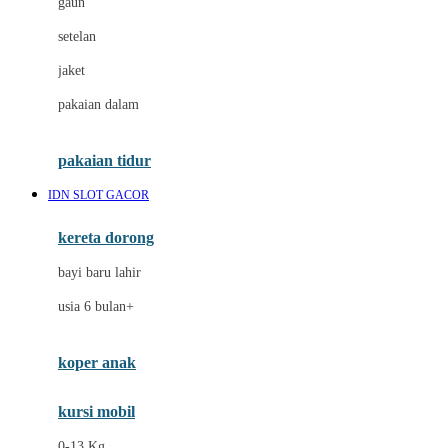
gaun
Dae Organics
setelan
Docare
jaket
Doona
pakaian dalam
Down To Earth
Drew
pakaian tidur
Dr. Brown's
IDN SLOT GACOR
E
kereta dorong
ELC
bayi baru lahir
Ergobaby
usia 6 bulan+
Expert Care
koper anak
Ezyroller
kursi mobil
F
0-13 Kg