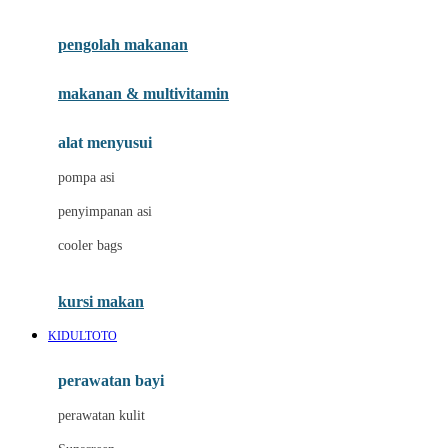
Joie
pengolah makanan
Joolz
Jujube
makanan & multivitamin
K
alat menyusui
Kiddycuts
pompa asi
Kumon
penyimpanan asi
L
cooler bags
Leapfrog
kursi makan
Leclerc
KIDULTOTO
Lee Vierra
Lillebaby
perawatan bayi
Little Bird Told Me
perawatan kulit
Little Miss Janis