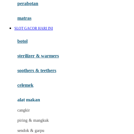
perabotan
Happy Tummy
Hauck
matras
Havaianas
SLOT GACOR HARI INI
Hegen
botol
Hot Wheels
sterilizer & warmers
Hybrid
soothers & teethers
I
Inlacta DHA
celemek
Interlac
alat makan
Ivenet
cangkir
J
piring & mangkuk
Jack N Jill
sendok & garpu