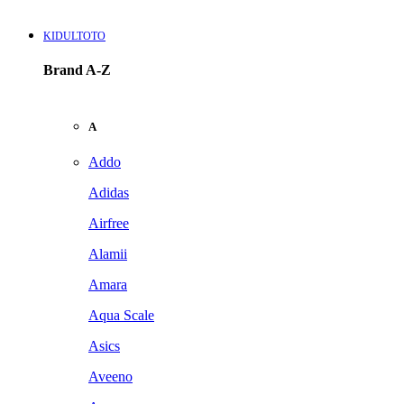
KIDULTOTO
Brand A-Z
A
Addo
Adidas
Airfree
Alamii
Amara
Aqua Scale
Asics
Aveeno