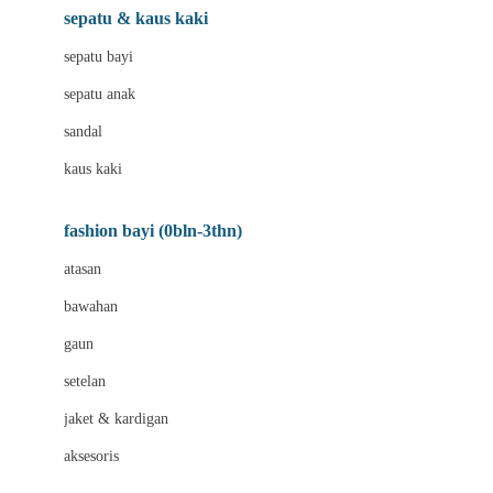
Beauty Barn
sepatu & kaus kaki
Bio Oil
sepatu bayi
Biolane
sepatu anak
Bite Fighters
sandal
Bizzi Growin
kaus kaki
Blackmores
fashion bayi (0bln-3thn)
Blooming Marvellous
atasan
Bonnels
bawahan
Bravado
gaun
Bruder
setelan
Brush Baby
jaket & kardigan
Buds Organics
aksesoris
Bugaboo