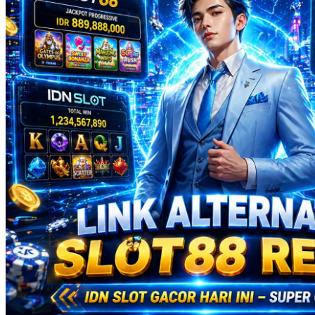
Twistshake
TY Toys
U
V
Veja
Vitaflow
Vtech
W
Waterland
Wellness