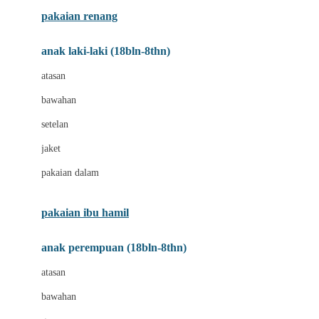
Buggygear
pakaian renang
Bumkins
anak laki-laki (18bln-8thn)
C
atasan
Cetaphil
bawahan
Chicco
setelan
Childlife
jaket
Clevamama
pakaian dalam
Cocolatte
Cottonseeds
pakaian ibu hamil
Cozy N Safe
anak perempuan (18bln-8thn)
Crane
atasan
Cybex
bawahan
D