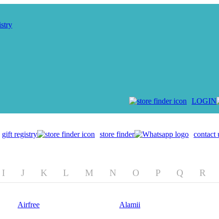
istry
LOGIN
gift registry
store finder
contact 
I
J
K
L
M
N
O
P
Q
R
Airfree
Alamii