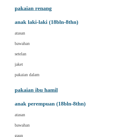
pakaian renang
anak laki-laki (18bln-8thn)
atasan
bawahan
setelan
jaket
pakaian dalam
pakaian ibu hamil
anak perempuan (18bln-8thn)
atasan
bawahan
gaun