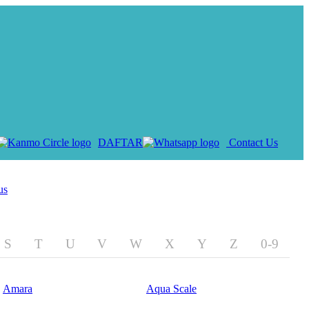
DAFTAR
Contact Us
us
S
T
U
V
W
X
Y
Z
0-9
Amara
Aqua Scale