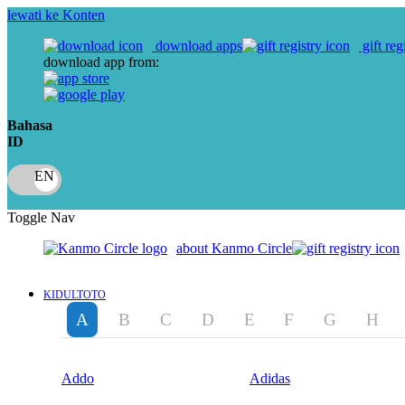
lewati ke Konten
download apps
gift reg
download app from:
Bahasa
ID
Toggle Nav
about Kanmo Circle
KIDULTOTO
A
B
C
D
E
F
G
H
Addo
Adidas