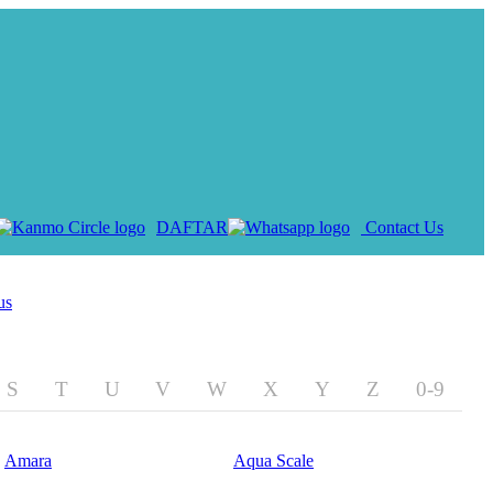
DAFTAR
Contact Us
us
S
T
U
V
W
X
Y
Z
0-9
Amara
Aqua Scale