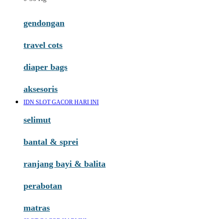
gendongan
travel cots
diaper bags
aksesoris
IDN SLOT GACOR HARI INI
selimut
bantal & sprei
ranjang bayi & balita
perabotan
matras