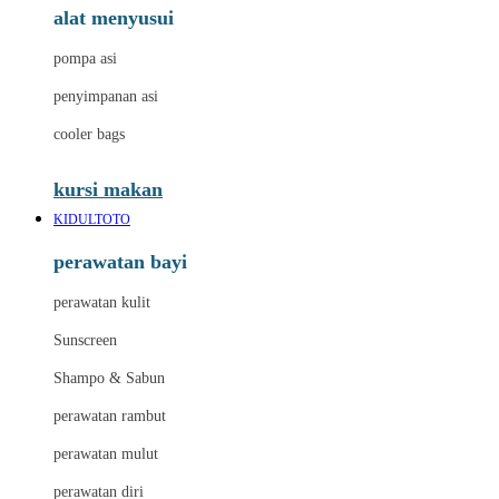
alat menyusui
pompa asi
penyimpanan asi
cooler bags
kursi makan
KIDULTOTO
perawatan bayi
perawatan kulit
Sunscreen
Shampo & Sabun
perawatan rambut
perawatan mulut
perawatan diri