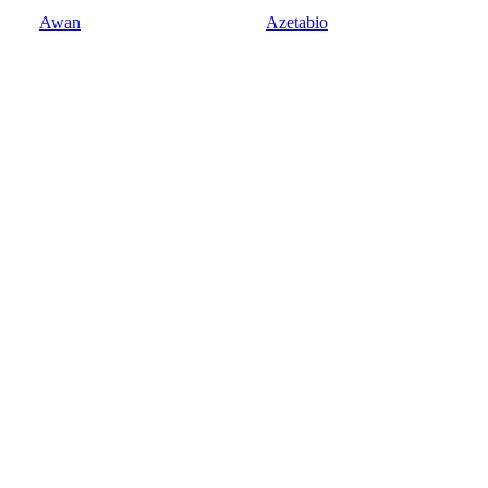
Awan
Azetabio