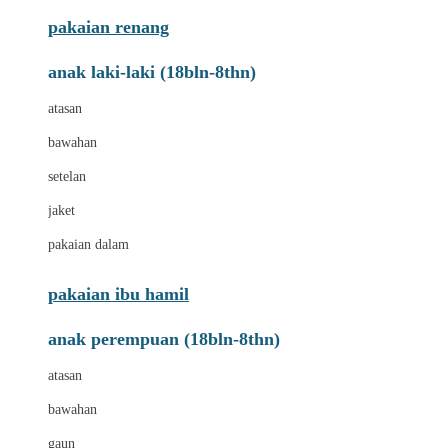
pakaian renang
anak laki-laki (18bln-8thn)
atasan
bawahan
setelan
jaket
pakaian dalam
pakaian ibu hamil
anak perempuan (18bln-8thn)
atasan
bawahan
gaun