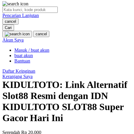
O
Pencarian Lanjutan
Oh Ma Grain
cancel
Okiedog
Cari
cancel
P
Akun Saya
Masuk / buat akun
Peachy
buat akun
Phil & Ted's
Bantuan
Philips Avent
Daftar Keinginan
Keranjang Saya
Pigeon
KIDULTOTO: Link Alternatif
Playgro
Slot88 Resmi dengan IDN
Poled Global
KIDULTOTO SLOT88 Super
Ponycycle
Gacor Hari Ini
Puma
Pureats
Serendah
Rp 20.000