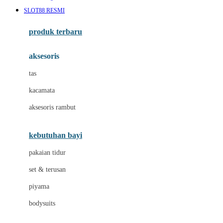
Awan
SLOT88 RESMI
Azetabio
produk terbaru
B
aksesoris
Baabaasheepz
tas
Babiators
kacamata
Baby Dove
aksesoris rambut
Baby Jogger
Baby Rovega
kebutuhan bayi
Babybee
pakaian tidur
Banana Boat
set & terusan
Banz
piyama
Barbie
bodysuits
Beaba