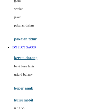
gaun
Dae Organics
setelan
Docare
jaket
Doona
pakaian dalam
Down To Earth
Drew
pakaian tidur
Dr. Brown's
IDN SLOT GACOR
E
kereta dorong
ELC
bayi baru lahir
Ergobaby
usia 6 bulan+
Expert Care
koper anak
Ezyroller
kursi mobil
F
0-13 Kg