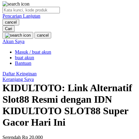
O
Pencarian Lanjutan
Oh Ma Grain
cancel
Okiedog
Cari
cancel
P
Akun Saya
Masuk / buat akun
Peachy
buat akun
Phil & Ted's
Bantuan
Philips Avent
Daftar Keinginan
Keranjang Saya
Pigeon
KIDULTOTO: Link Alternatif
Playgro
Slot88 Resmi dengan IDN
Poled Global
KIDULTOTO SLOT88 Super
Ponycycle
Gacor Hari Ini
Puma
Pureats
Serendah
Rp 20.000