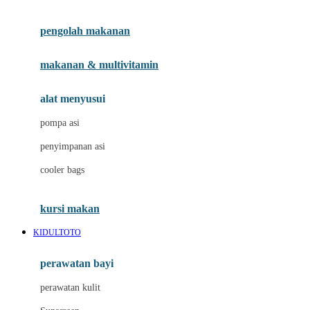
Joie
pengolah makanan
Joolz
Jujube
makanan & multivitamin
K
alat menyusui
Kiddycuts
pompa asi
Kumon
penyimpanan asi
L
cooler bags
Leapfrog
kursi makan
Leclerc
KIDULTOTO
Lee Vierra
Lillebaby
perawatan bayi
Little Bird Told Me
perawatan kulit
Little Miss Janis