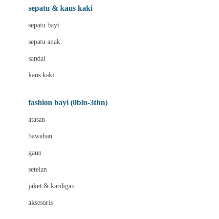
Beauty Barn
sepatu & kaus kaki
Bio Oil
sepatu bayi
Biolane
sepatu anak
Bite Fighters
sandal
Bizzi Growin
kaus kaki
Blackmores
fashion bayi (0bln-3thn)
Blooming Marvellous
atasan
Bonnels
bawahan
Bravado
gaun
Bruder
setelan
Brush Baby
jaket & kardigan
Buds Organics
aksesoris
Bugaboo