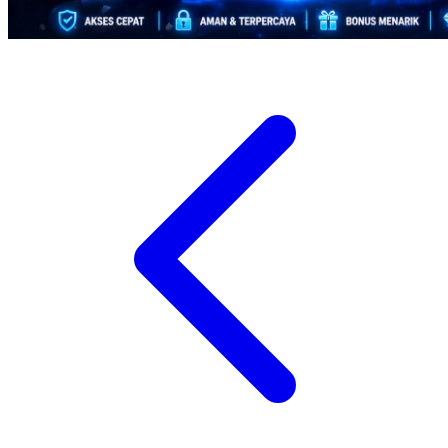
X
Xootz
Y
Yamatoya
Z
Zaxy
Zoggs
0-9
4Moms
59S