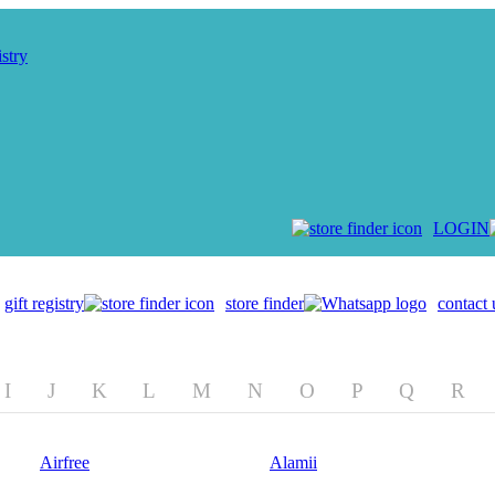
istry
LOGIN
gift registry
store finder
contact 
I
J
K
L
M
N
O
P
Q
R
Airfree
Alamii