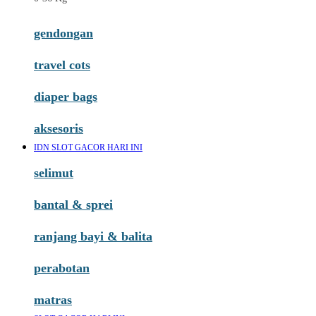
gendongan
travel cots
diaper bags
aksesoris
IDN SLOT GACOR HARI INI
selimut
bantal & sprei
ranjang bayi & balita
perabotan
matras