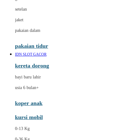
setelan
jaket
pakaian dalam
pakaian tidur
IDN SLOT GACOR
kereta dorong
bayi baru lahir
usia 6 bulan+
koper anak
kursi mobil
0-13 Kg
0-36 Kg