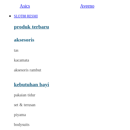
Asics
Aveeno
SLOT88 RESMI
produk terbaru
aksesoris
tas
kacamata
aksesoris rambut
kebutuhan bayi
pakaian tidur
set & terusan
piyama
bodysuits