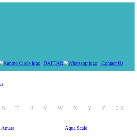
DAFTAR
Contact Us
us
S
T
U
V
W
X
Y
Z
0-9
Amara
Aqua Scale