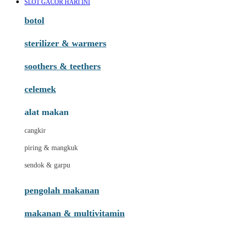
SLOT GACOR HARI INI
botol
sterilizer & warmers
soothers & teethers
celemek
alat makan
cangkir
piring & mangkuk
sendok & garpu
pengolah makanan
makanan & multivitamin