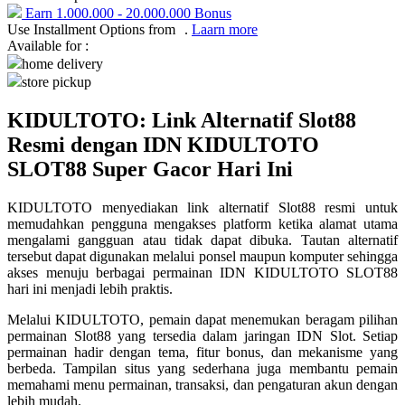
Earn
1.000.000
-
20.000.000
Bonus
Use Installment Options from
.
Laarn more
Q
Available for :
home delivery
QV Baby
store pickup
R
KIDULTOTO: Link Alternatif Slot88
Real Shades
Resmi dengan IDN KIDULTOTO
SLOT88 Super Gacor Hari Ini
Red Castle
Ribbon Madness
KIDULTOTO menyediakan link alternatif Slot88 resmi untuk
memudahkan pengguna mengakses platform ketika alamat utama
S
mengalami gangguan atau tidak dapat dibuka. Tautan alternatif
tersebut dapat digunakan melalui ponsel maupun komputer sehingga
akses menuju berbagai permainan IDN KIDULTOTO SLOT88
Sebamed
hari ini menjadi lebih praktis.
Silver Cross
Melalui KIDULTOTO, pemain dapat menemukan beragam pilihan
Simply Idea
permainan Slot88 yang tersedia dalam jaringan IDN Slot. Setiap
permainan hadir dengan tema, fitur bonus, dan mekanisme yang
Skip Hop
berbeda. Tampilan situs yang sederhana juga membantu pemain
memahami menu permainan, transaksi, dan pengaturan akun dengan
Spectra
lebih mudah.