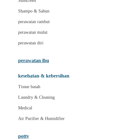
Sunscreen
London Taxi
Shampo & Sabun
Love To Dream
perawatan rambut
perawatan mulut
M
perawatan diri
Magformers
Mama's Choice
perawatan ibu
Mamas&Papas
kesehatan & kebersihan
Mamaway
Tissue basah
Maxi Cosi
Laundry & Cleaning
Megabloks
Medical
Micro
Air Purifier & Humidifier
MiDeer
Mimi & Lula
potty