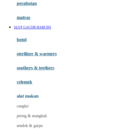
perabotan
Happy Tummy
Hauck
matras
Havaianas
SLOT GACOR HARI INI
Hegen
botol
Hot Wheels
sterilizer & warmers
Hybrid
soothers & teethers
I
Inlacta DHA
celemek
Interlac
alat makan
Ivenet
cangkir
J
piring & mangkuk
Jack N Jill
sendok & garpu