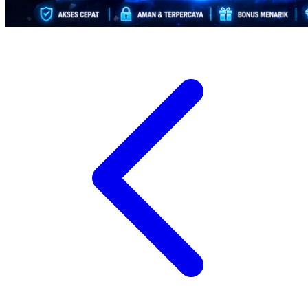
X
Xootz
Y
Yamatoya
Z
Zaxy
Zoggs
0-9
4Moms
59S