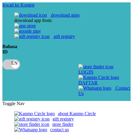
lewati ke Konten
download apps
download app from:
gift registry
Bahasa
ID
LOGIN
DAFTAR
Contact
Us
Toggle Nav
about Kanmo Circle
gift registry
store finder
contact us