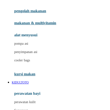
Joie
pengolah makanan
Joolz
Jujube
makanan & multivitamin
K
alat menyusui
Kiddycuts
pompa asi
Kumon
penyimpanan asi
L
cooler bags
Leapfrog
kursi makan
Leclerc
KIDULTOTO
Lee Vierra
Lillebaby
perawatan bayi
Little Bird Told Me
perawatan kulit
Little Miss Janis