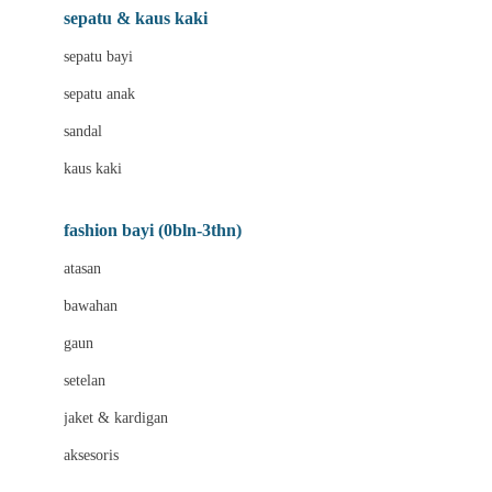
Beauty Barn
sepatu & kaus kaki
Bio Oil
sepatu bayi
Biolane
sepatu anak
Bite Fighters
sandal
Bizzi Growin
kaus kaki
Blackmores
fashion bayi (0bln-3thn)
Blooming Marvellous
atasan
Bonnels
bawahan
Bravado
gaun
Bruder
setelan
Brush Baby
jaket & kardigan
Buds Organics
aksesoris
Bugaboo