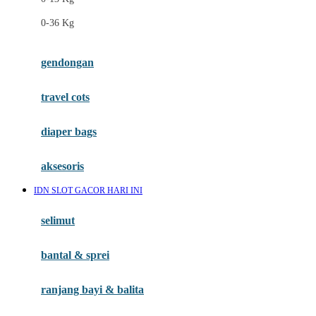
Felt So Sweet
0-36 Kg
Fisher Price
Flipper
gendongan
Friends Of Sally
travel cots
G
diaper bags
Gb
Geko
aksesoris
Graco
IDN SLOT GACOR HARI INI
Gund
selimut
H
bantal & sprei
Habbie
Haenim
ranjang bayi & balita
Happy Horse