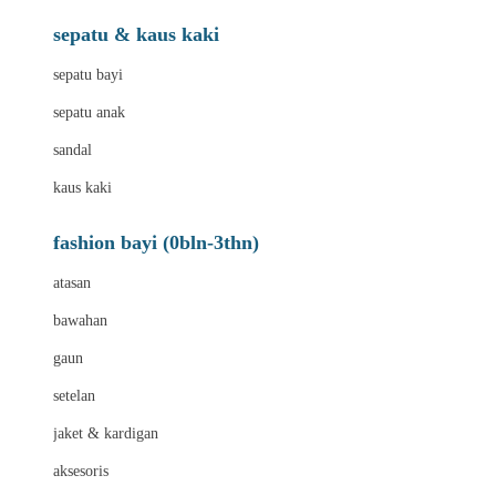
sepatu & kaus kaki
sepatu bayi
sepatu anak
sandal
kaus kaki
fashion bayi (0bln-3thn)
atasan
bawahan
gaun
setelan
jaket & kardigan
aksesoris