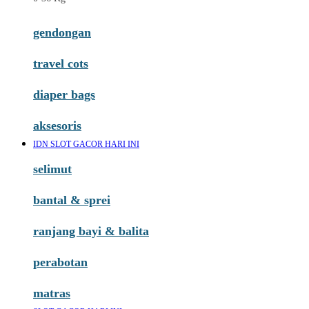
gendongan
travel cots
diaper bags
aksesoris
IDN SLOT GACOR HARI INI
selimut
bantal & sprei
ranjang bayi & balita
perabotan
matras