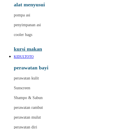
alat menyusui
pompa asi
penyimpanan asi
cooler bags
kursi makan
KIDULTOTO
perawatan bayi
perawatan kulit
Sunscreen
Shampo & Sabun
perawatan rambut
perawatan mulut
perawatan diri