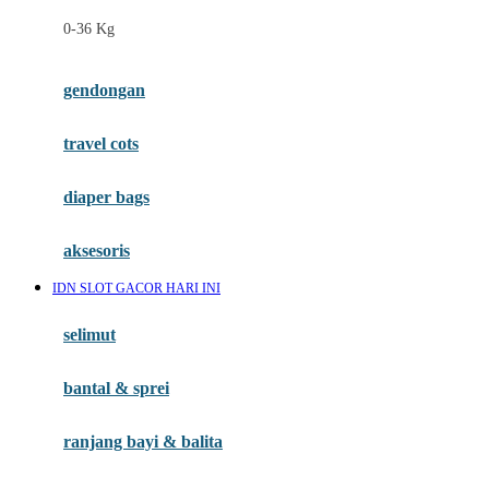
Felt So Sweet
0-36 Kg
Fisher Price
Flipper
gendongan
Friends Of Sally
travel cots
G
diaper bags
Gb
Geko
aksesoris
Graco
IDN SLOT GACOR HARI INI
Gund
selimut
H
bantal & sprei
Habbie
Haenim
ranjang bayi & balita
Happy Horse