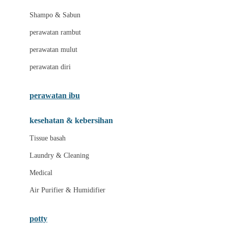
London Taxi
Shampo & Sabun
Love To Dream
perawatan rambut
perawatan mulut
M
perawatan diri
Magformers
Mama's Choice
perawatan ibu
Mamas&Papas
kesehatan & kebersihan
Mamaway
Tissue basah
Maxi Cosi
Laundry & Cleaning
Megabloks
Medical
Micro
Air Purifier & Humidifier
MiDeer
Mimi & Lula
potty
Mini Monkey