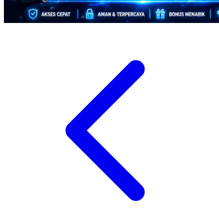
Xootz
Y
Yamatoya
Z
Zaxy
Zoggs
0-9
4Moms
59S