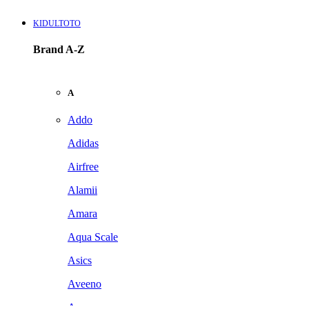
KIDULTOTO
Brand A-Z
A
Addo
Adidas
Airfree
Alamii
Amara
Aqua Scale
Asics
Aveeno
Awan