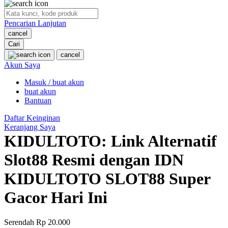
O
Pencarian Lanjutan
Oh Ma Grain
cancel
Okiedog
Cari
cancel
P
Akun Saya
Masuk / buat akun
Peachy
buat akun
Phil & Ted's
Bantuan
Philips Avent
Daftar Keinginan
Keranjang Saya
Pigeon
KIDULTOTO: Link Alternatif
Playgro
Slot88 Resmi dengan IDN
Poled Global
KIDULTOTO SLOT88 Super
Ponycycle
Gacor Hari Ini
Puma
Pureats
Serendah
Rp 20.000