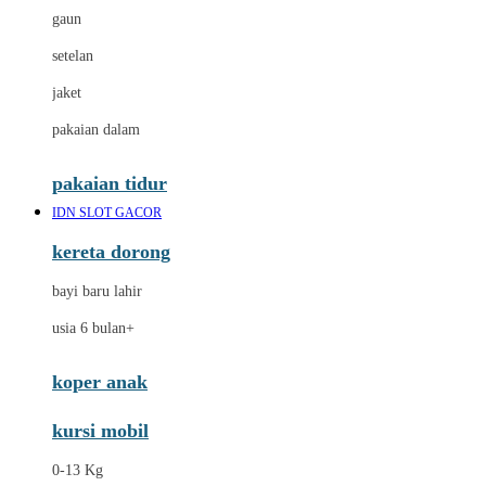
gaun
setelan
jaket
pakaian dalam
pakaian tidur
IDN SLOT GACOR
kereta dorong
bayi baru lahir
usia 6 bulan+
koper anak
kursi mobil
0-13 Kg