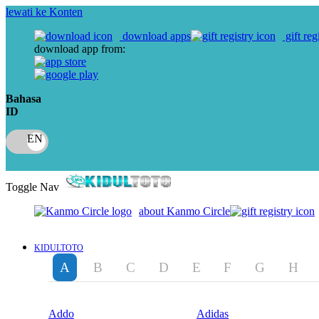
lewati ke Konten
download apps
gift reg
download app from:
Bahasa
ID
Toggle Nav
about Kanmo Circle
KIDULTOTO
A
B
C
D
E
F
G
H
Addo
Adidas