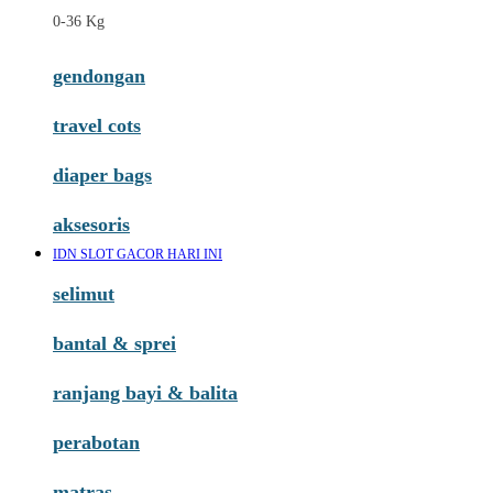
0-36 Kg
gendongan
travel cots
diaper bags
aksesoris
IDN SLOT GACOR HARI INI
selimut
bantal & sprei
ranjang bayi & balita
perabotan
matras