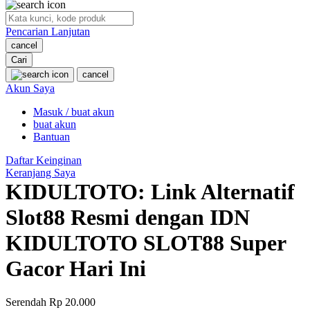
O
Pencarian Lanjutan
Oh Ma Grain
cancel
Okiedog
Cari
cancel
P
Akun Saya
Masuk / buat akun
Peachy
buat akun
Phil & Ted's
Bantuan
Philips Avent
Daftar Keinginan
Keranjang Saya
Pigeon
KIDULTOTO: Link Alternatif
Playgro
Slot88 Resmi dengan IDN
Poled Global
KIDULTOTO SLOT88 Super
Ponycycle
Gacor Hari Ini
Puma
Pureats
Serendah
Rp 20.000