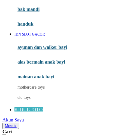
Moby
bak mandi
Momami
handuk
Mothercare
IDN SLOT GACOR
Mustela
ayunan dan walker bayi
My Buddy Tag
My K
alas bermain anak bayi
N
mainan anak bayi
Naif
mothercare toys
Nike
elc toys
Nordic Natural
KIDULTOTO
Nuby
Akun Saya
Nuna
Masuk
Cari