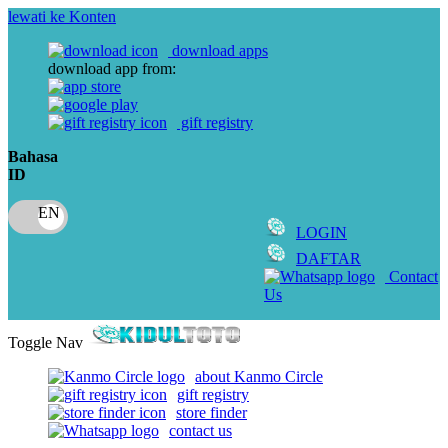
lewati ke Konten
download apps
download app from:
gift registry
Bahasa
ID
LOGIN
DAFTAR
Contact
Us
Toggle Nav
about Kanmo Circle
gift registry
store finder
contact us