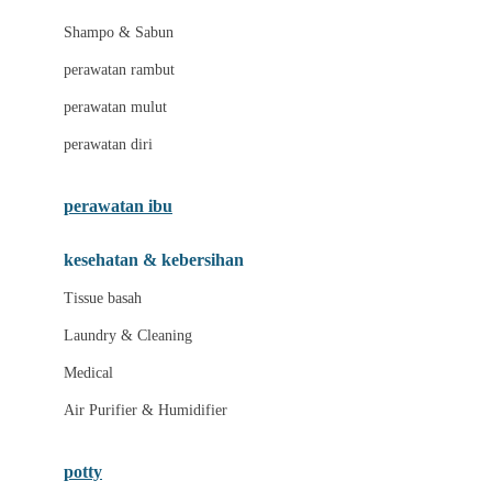
London Taxi
Shampo & Sabun
Love To Dream
perawatan rambut
perawatan mulut
M
perawatan diri
Magformers
Mama's Choice
perawatan ibu
Mamas&Papas
kesehatan & kebersihan
Mamaway
Tissue basah
Maxi Cosi
Laundry & Cleaning
Megabloks
Medical
Micro
Air Purifier & Humidifier
MiDeer
Mimi & Lula
potty
Mini Monkey