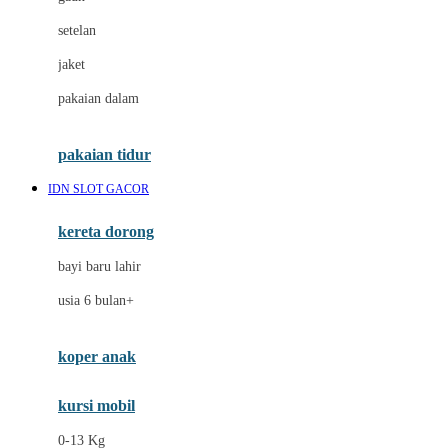
Dae Organics
setelan
Docare
jaket
Doona
pakaian dalam
Down To Earth
Drew
pakaian tidur
Dr. Brown's
IDN SLOT GACOR
E
kereta dorong
ELC
bayi baru lahir
Ergobaby
usia 6 bulan+
Expert Care
koper anak
Ezyroller
kursi mobil
F
0-13 Kg