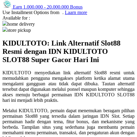
Earn
1.000.000
-
20.000.000
Bonus
Q
Use Installment Options from
.
Laarn more
Available for :
QV Baby
home delivery
store pickup
R
KIDULTOTO: Link Alternatif Slot88
Real Shades
Resmi dengan IDN KIDULTOTO
Red Castle
SLOT88 Super Gacor Hari Ini
Ribbon Madness
KIDULTOTO menyediakan link alternatif Slot88 resmi untuk
memudahkan pengguna mengakses platform ketika alamat utama
S
mengalami gangguan atau tidak dapat dibuka. Tautan alternatif
tersebut dapat digunakan melalui ponsel maupun komputer sehingga
Sebamed
akses menuju berbagai permainan IDN KIDULTOTO SLOT88
hari ini menjadi lebih praktis.
Silver Cross
Melalui KIDULTOTO, pemain dapat menemukan beragam pilihan
Simply Idea
permainan Slot88 yang tersedia dalam jaringan IDN Slot. Setiap
permainan hadir dengan tema, fitur bonus, dan mekanisme yang
Skip Hop
berbeda. Tampilan situs yang sederhana juga membantu pemain
Spectra
memahami menu permainan, transaksi, dan pengaturan akun dengan