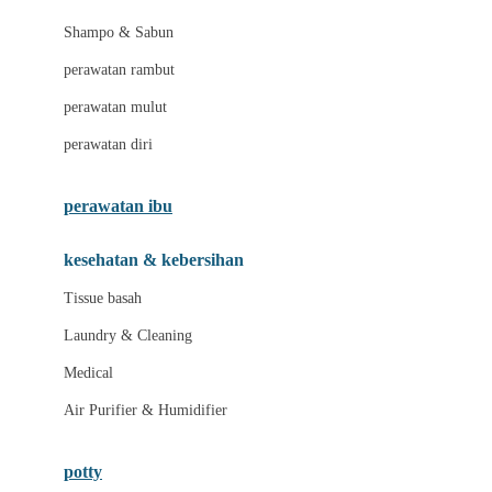
London Taxi
Shampo & Sabun
Love To Dream
perawatan rambut
perawatan mulut
M
perawatan diri
Magformers
Mama's Choice
perawatan ibu
Mamas&Papas
kesehatan & kebersihan
Mamaway
Tissue basah
Maxi Cosi
Laundry & Cleaning
Megabloks
Medical
Micro
Air Purifier & Humidifier
MiDeer
Mimi & Lula
potty
Mini Monkey