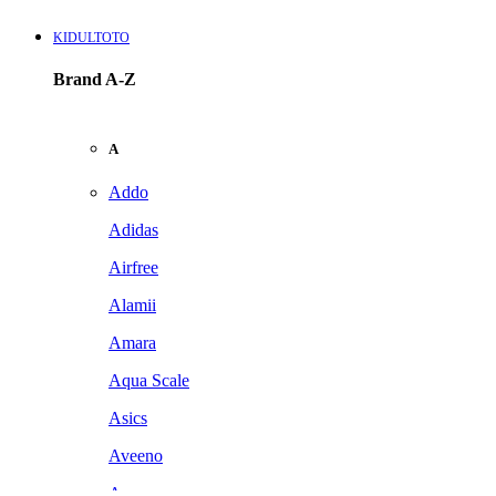
KIDULTOTO
Brand A-Z
A
Addo
Adidas
Airfree
Alamii
Amara
Aqua Scale
Asics
Aveeno
Awan