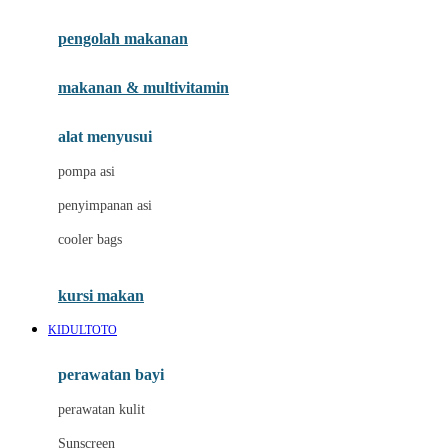
Joie
pengolah makanan
Joolz
Jujube
makanan & multivitamin
K
alat menyusui
Kiddycuts
pompa asi
Kumon
penyimpanan asi
L
cooler bags
Leapfrog
kursi makan
Leclerc
KIDULTOTO
Lee Vierra
Lillebaby
perawatan bayi
Little Bird Told Me
perawatan kulit
Little Miss Janis
Sunscreen