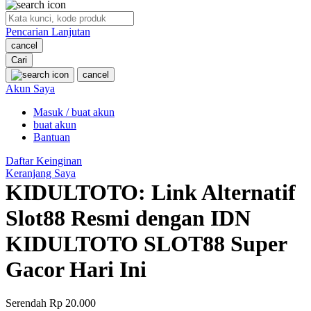
O
Pencarian Lanjutan
Oh Ma Grain
cancel
Okiedog
Cari
cancel
P
Akun Saya
Masuk / buat akun
Peachy
buat akun
Phil & Ted's
Bantuan
Philips Avent
Daftar Keinginan
Keranjang Saya
Pigeon
KIDULTOTO: Link Alternatif
Playgro
Slot88 Resmi dengan IDN
Poled Global
KIDULTOTO SLOT88 Super
Ponycycle
Gacor Hari Ini
Puma
Pureats
Serendah
Rp 20.000