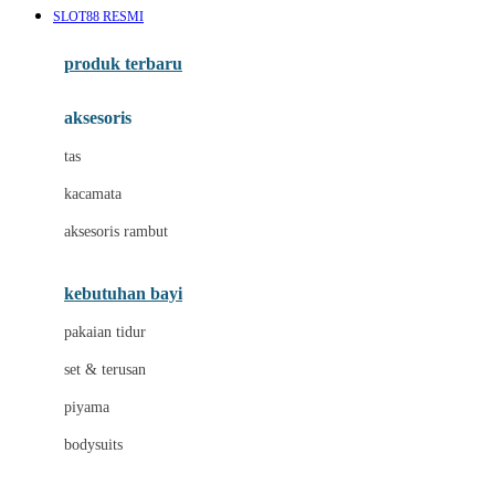
SLOT88 RESMI
Azetabio
produk terbaru
B
aksesoris
Baabaasheepz
tas
Babiators
kacamata
Baby Dove
aksesoris rambut
Baby Jogger
Baby Rovega
kebutuhan bayi
Babybee
pakaian tidur
Banana Boat
set & terusan
Banz
piyama
Barbie
bodysuits
Beaba