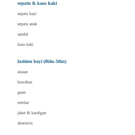
Beauty Barn
sepatu & kaus kaki
Bio Oil
sepatu bayi
Biolane
sepatu anak
Bite Fighters
sandal
Bizzi Growin
kaus kaki
Blackmores
fashion bayi (0bln-3thn)
Blooming Marvellous
atasan
Bonnels
bawahan
Bravado
gaun
Bruder
setelan
Brush Baby
jaket & kardigan
Buds Organics
aksesoris
Bugaboo
Buggygear