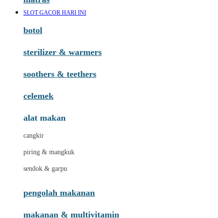
SLOT GACOR HARI INI
botol
sterilizer & warmers
soothers & teethers
celemek
alat makan
cangkir
piring & mangkuk
sendok & garpu
pengolah makanan
makanan & multivitamin