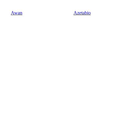
Awan
Azetabio