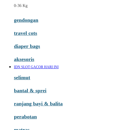
0-36 Kg
gendongan
travel cots
diaper bags
aksesoris
IDN SLOT GACOR HARI INI
selimut
bantal & sprei
ranjang bayi & balita
perabotan
matras