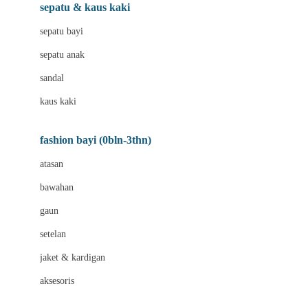
Beauty Barn
sepatu & kaus kaki
Bio Oil
sepatu bayi
Biolane
sepatu anak
Bite Fighters
sandal
Bizzi Growin
kaus kaki
Blackmores
fashion bayi (0bln-3thn)
Blooming Marvellous
atasan
Bonnels
bawahan
Bravado
gaun
Bruder
setelan
Brush Baby
jaket & kardigan
Buds Organics
aksesoris
Bugaboo
Buggygear