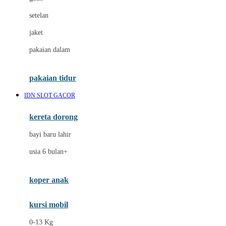
Dae Organics
setelan
Docare
jaket
Doona
pakaian dalam
Down To Earth
Drew
pakaian tidur
Dr. Brown's
IDN SLOT GACOR
E
kereta dorong
ELC
bayi baru lahir
Ergobaby
usia 6 bulan+
Expert Care
koper anak
Ezyroller
kursi mobil
F
0-13 Kg