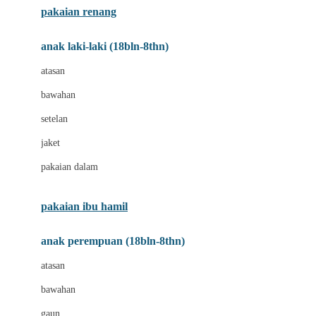
pakaian renang
Bumkins
anak laki-laki (18bln-8thn)
C
atasan
Cetaphil
bawahan
Chicco
setelan
Childlife
jaket
Clevamama
pakaian dalam
Cocolatte
Cottonseeds
pakaian ibu hamil
Cozy N Safe
anak perempuan (18bln-8thn)
Crane
atasan
Cybex
bawahan
D
gaun