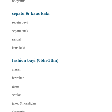
bodysuits
sepatu & kaus kaki
sepatu bayi
sepatu anak
sandal
kaus kaki
fashion bayi (0bln-3thn)
atasan
bawahan
gaun
setelan
jaket & kardigan
aksesoris