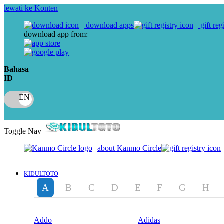
lewati ke Konten
download apps
gift reg
download app from:
Bahasa
ID
Toggle Nav
about Kanmo Circle
KIDULTOTO
A
B
C
D
E
F
G
H
Addo
Adidas