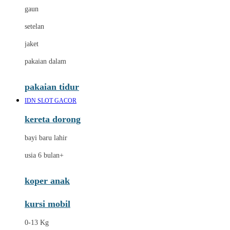
gaun
setelan
jaket
pakaian dalam
pakaian tidur
IDN SLOT GACOR
kereta dorong
bayi baru lahir
usia 6 bulan+
koper anak
kursi mobil
0-13 Kg