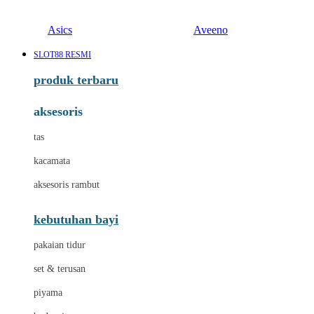
Asics
Aveeno
SLOT88 RESMI
produk terbaru
aksesoris
tas
kacamata
aksesoris rambut
kebutuhan bayi
pakaian tidur
set & terusan
piyama