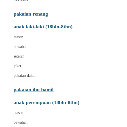
pakaian renang
anak laki-laki (18bln-8thn)
atasan
bawahan
setelan
jaket
pakaian dalam
pakaian ibu hamil
anak perempuan (18bln-8thn)
atasan
bawahan