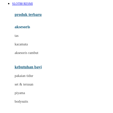
SLOT88 RESMI
Azetabio
produk terbaru
B
aksesoris
Baabaasheepz
tas
Babiators
kacamata
Baby Dove
aksesoris rambut
Baby Jogger
Baby Rovega
kebutuhan bayi
Babybee
pakaian tidur
Banana Boat
set & terusan
Banz
piyama
Barbie
bodysuits
Beaba