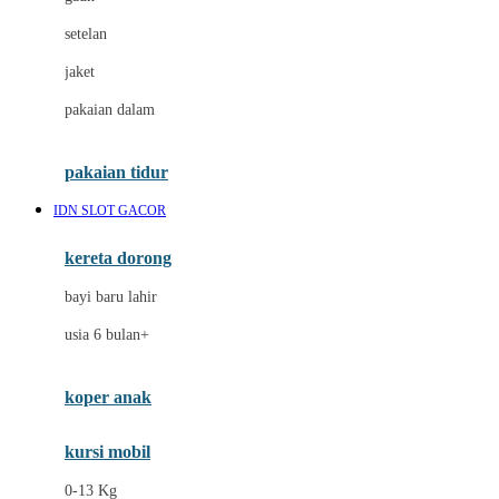
Dae Organics
setelan
Docare
jaket
Doona
pakaian dalam
Down To Earth
Drew
pakaian tidur
Dr. Brown's
IDN SLOT GACOR
E
kereta dorong
ELC
bayi baru lahir
Ergobaby
usia 6 bulan+
Expert Care
koper anak
Ezyroller
kursi mobil
F
0-13 Kg