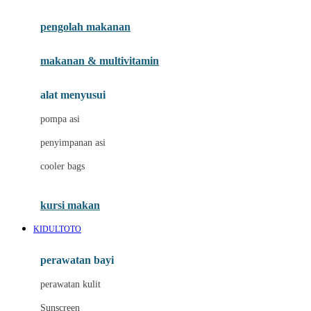
Joie
pengolah makanan
Joolz
Jujube
makanan & multivitamin
K
alat menyusui
Kiddycuts
pompa asi
Kumon
penyimpanan asi
L
cooler bags
Leapfrog
kursi makan
Leclerc
KIDULTOTO
Lee Vierra
Lillebaby
perawatan bayi
Little Bird Told Me
perawatan kulit
Little Miss Janis
Sunscreen