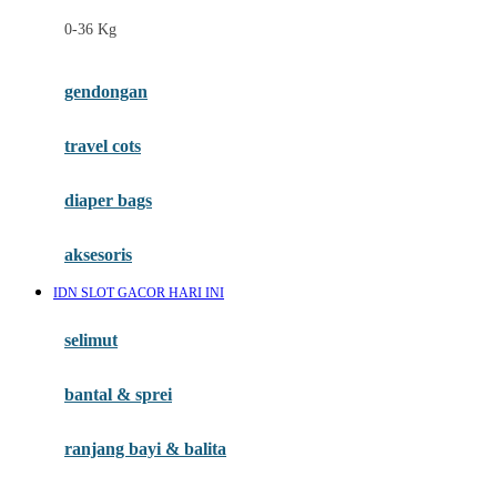
Felt So Sweet
0-36 Kg
Fisher Price
Flipper
gendongan
Friends Of Sally
travel cots
G
diaper bags
Gb
Geko
aksesoris
Graco
IDN SLOT GACOR HARI INI
Gund
selimut
H
bantal & sprei
Habbie
Haenim
ranjang bayi & balita
Happy Horse