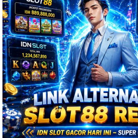
Twistshake
TY Toys
U
V
Veja
Vitaflow
Vtech
W
Waterland
Wellness
X