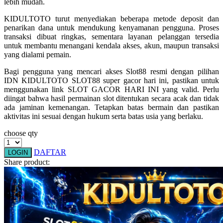
lebih mudah.
Squishmallows
KIDULTOTO turut menyediakan beberapa metode deposit dan
Starbooks
penarikan dana untuk mendukung kenyamanan pengguna. Proses
transaksi dibuat ringkas, sementara layanan pelanggan tersedia
Stick-O
untuk membantu menangani kendala akses, akun, maupun transaksi
yang dialami pemain.
Stokke
Bagi pengguna yang mencari akses Slot88 resmi dengan pilihan
Sudocrem
IDN KIDULTOTO SLOT88 super gacor hari ini, pastikan untuk
menggunakan link SLOT GACOR HARI INI yang valid. Perlu
Sumimo
diingat bahwa hasil permainan slot ditentukan secara acak dan tidak
ada jaminan kemenangan. Tetapkan batas bermain dan pastikan
Sunnylife
aktivitas ini sesuai dengan hukum serta batas usia yang berlaku.
Sun-Staches
choose qty
Swimava
DAFTAR
LOGIN
Share product:
T
Tommee Tippee
Trunki
Tutti Bambini