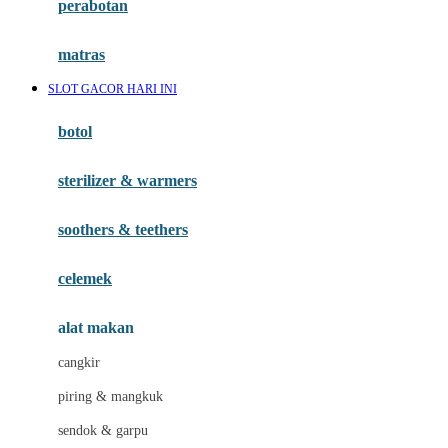
perabotan
Happy Tummy
Hauck
matras
Havaianas
SLOT GACOR HARI INI
Hegen
botol
Hot Wheels
sterilizer & warmers
Hybrid
soothers & teethers
I
Inlacta DHA
celemek
Interlac
alat makan
Ivenet
cangkir
J
piring & mangkuk
Jack N Jill
sendok & garpu