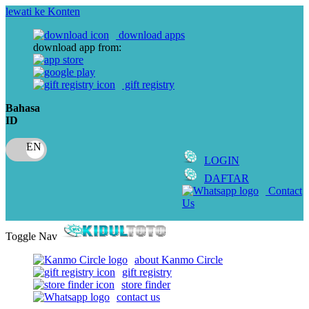
lewati ke Konten
download apps
download app from:
gift registry
Bahasa
ID
LOGIN
DAFTAR
Contact
Us
Toggle Nav
about Kanmo Circle
gift registry
store finder
contact us