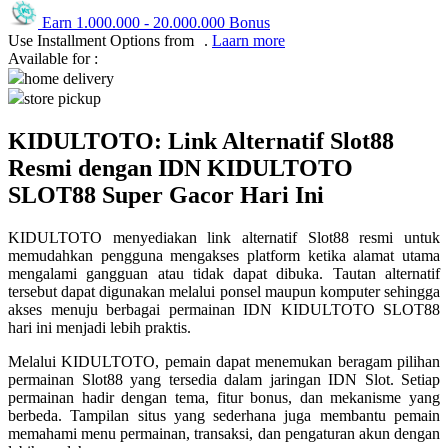
Earn
1.000.000
-
20.000.000
Bonus
Q
Use Installment Options from
.
Laarn more
Available for :
QV Baby
home delivery
store pickup
R
KIDULTOTO: Link Alternatif Slot88
Real Shades
Resmi dengan IDN KIDULTOTO
Red Castle
SLOT88 Super Gacor Hari Ini
Ribbon Madness
KIDULTOTO menyediakan link alternatif Slot88 resmi untuk
memudahkan pengguna mengakses platform ketika alamat utama
S
mengalami gangguan atau tidak dapat dibuka. Tautan alternatif
tersebut dapat digunakan melalui ponsel maupun komputer sehingga
Sebamed
akses menuju berbagai permainan IDN KIDULTOTO SLOT88
hari ini menjadi lebih praktis.
Silver Cross
Melalui KIDULTOTO, pemain dapat menemukan beragam pilihan
Simply Idea
permainan Slot88 yang tersedia dalam jaringan IDN Slot. Setiap
permainan hadir dengan tema, fitur bonus, dan mekanisme yang
Skip Hop
berbeda. Tampilan situs yang sederhana juga membantu pemain
Spectra
memahami menu permainan, transaksi, dan pengaturan akun dengan