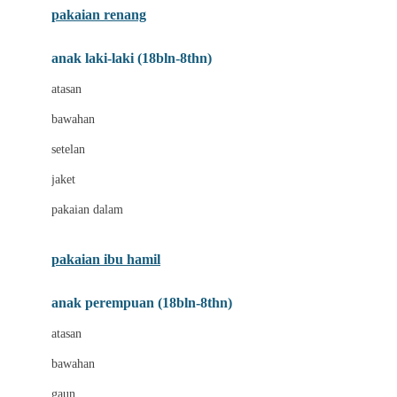
pakaian renang
Bumkins
anak laki-laki (18bln-8thn)
C
atasan
Cetaphil
bawahan
Chicco
setelan
Childlife
jaket
Clevamama
pakaian dalam
Cocolatte
Cottonseeds
pakaian ibu hamil
Cozy N Safe
anak perempuan (18bln-8thn)
Crane
atasan
Cybex
bawahan
D
gaun