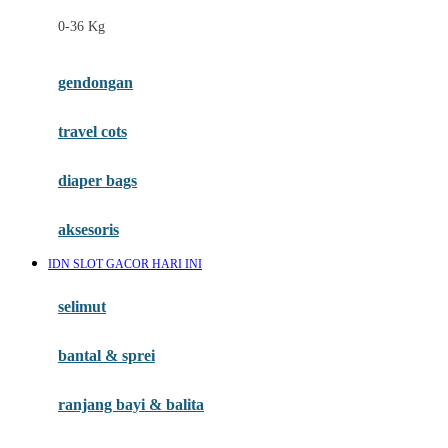
Felt So Sweet
0-36 Kg
Fisher Price
Flipper
gendongan
Friends Of Sally
travel cots
G
diaper bags
Gb
Geko
aksesoris
Graco
IDN SLOT GACOR HARI INI
Gund
selimut
H
bantal & sprei
Habbie
Haenim
ranjang bayi & balita
Happy Horse