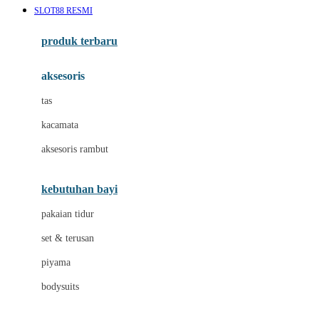
SLOT88 RESMI
Azetabio
produk terbaru
B
aksesoris
Baabaasheepz
tas
Babiators
kacamata
Baby Dove
aksesoris rambut
Baby Jogger
Baby Rovega
kebutuhan bayi
Babybee
pakaian tidur
Banana Boat
set & terusan
Banz
piyama
Barbie
bodysuits
Beaba