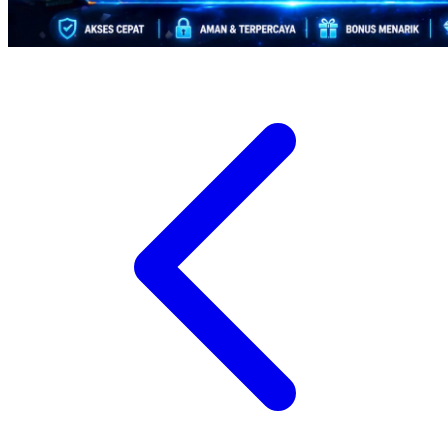
Xootz
Y
Yamatoya
Z
Zaxy
Zoggs
0-9
4Moms
59S