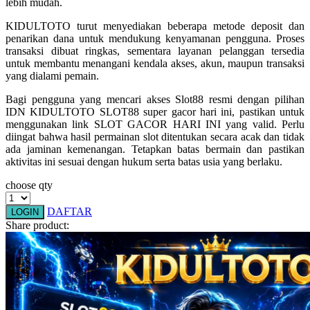
lebih mudah.
Squishmallows
KIDULTOTO turut menyediakan beberapa metode deposit dan
Starbooks
penarikan dana untuk mendukung kenyamanan pengguna. Proses
transaksi dibuat ringkas, sementara layanan pelanggan tersedia
Stick-O
untuk membantu menangani kendala akses, akun, maupun transaksi
yang dialami pemain.
Stokke
Bagi pengguna yang mencari akses Slot88 resmi dengan pilihan
Sudocrem
IDN KIDULTOTO SLOT88 super gacor hari ini, pastikan untuk
menggunakan link SLOT GACOR HARI INI yang valid. Perlu
Sumimo
diingat bahwa hasil permainan slot ditentukan secara acak dan tidak
ada jaminan kemenangan. Tetapkan batas bermain dan pastikan
Sunnylife
aktivitas ini sesuai dengan hukum serta batas usia yang berlaku.
Sun-Staches
choose qty
Swimava
DAFTAR
LOGIN
Share product:
T
Tommee Tippee
Trunki
Tutti Bambini