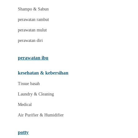
London Taxi
Shampo & Sabun
Love To Dream
perawatan rambut
perawatan mulut
M
perawatan diri
Magformers
Mama's Choice
perawatan ibu
Mamas&Papas
kesehatan & kebersihan
Mamaway
Tissue basah
Maxi Cosi
Laundry & Cleaning
Megabloks
Medical
Micro
Air Purifier & Humidifier
MiDeer
Mimi & Lula
potty
Mini Monkey