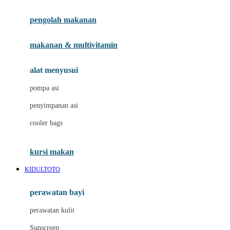
Joie
pengolah makanan
Joolz
Jujube
makanan & multivitamin
K
alat menyusui
Kiddycuts
pompa asi
Kumon
penyimpanan asi
L
cooler bags
Leapfrog
kursi makan
Leclerc
KIDULTOTO
Lee Vierra
Lillebaby
perawatan bayi
Little Bird Told Me
perawatan kulit
Little Miss Janis
Sunscreen