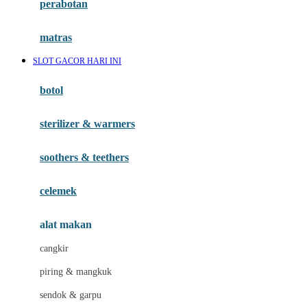
perabotan
Happy Tummy
Hauck
matras
Havaianas
SLOT GACOR HARI INI
Hegen
botol
Hot Wheels
sterilizer & warmers
Hybrid
soothers & teethers
I
Inlacta DHA
celemek
Interlac
alat makan
Ivenet
cangkir
J
piring & mangkuk
Jack N Jill
sendok & garpu