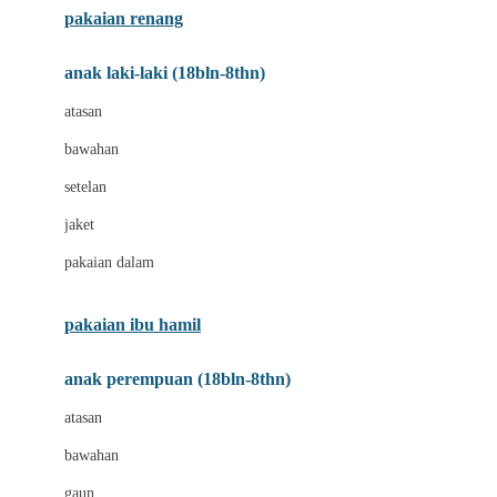
pakaian renang
Bumkins
anak laki-laki (18bln-8thn)
C
atasan
Cetaphil
bawahan
Chicco
setelan
Childlife
jaket
Clevamama
pakaian dalam
Cocolatte
Cottonseeds
pakaian ibu hamil
Cozy N Safe
anak perempuan (18bln-8thn)
Crane
atasan
Cybex
bawahan
D
gaun