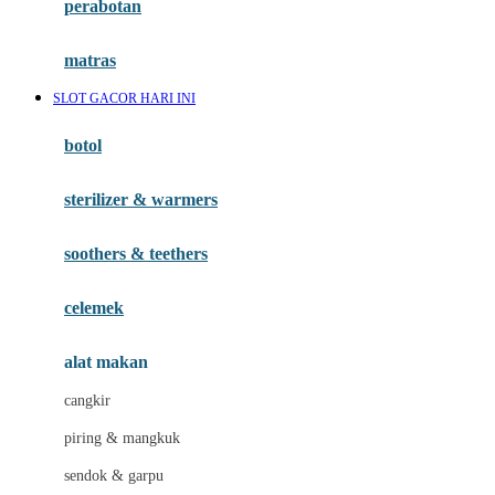
perabotan
Happy Tummy
Hauck
matras
Havaianas
SLOT GACOR HARI INI
Hegen
botol
Hot Wheels
sterilizer & warmers
Hybrid
soothers & teethers
I
Inlacta DHA
celemek
Interlac
alat makan
Ivenet
cangkir
J
piring & mangkuk
Jack N Jill
sendok & garpu