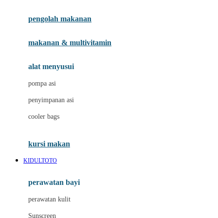
Joie
pengolah makanan
Joolz
Jujube
makanan & multivitamin
K
alat menyusui
Kiddycuts
pompa asi
Kumon
penyimpanan asi
L
cooler bags
Leapfrog
kursi makan
Leclerc
KIDULTOTO
Lee Vierra
Lillebaby
perawatan bayi
Little Bird Told Me
perawatan kulit
Little Miss Janis
Sunscreen