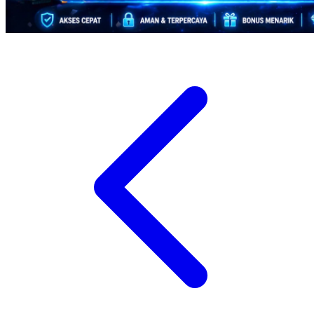
Xootz
Y
Yamatoya
Z
Zaxy
Zoggs
0-9
4Moms
59S