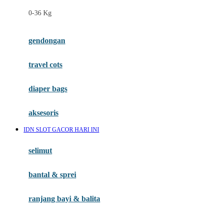
Felt So Sweet
0-36 Kg
Fisher Price
Flipper
gendongan
Friends Of Sally
travel cots
G
diaper bags
Gb
Geko
aksesoris
Graco
IDN SLOT GACOR HARI INI
Gund
selimut
H
bantal & sprei
Habbie
Haenim
ranjang bayi & balita
Happy Horse