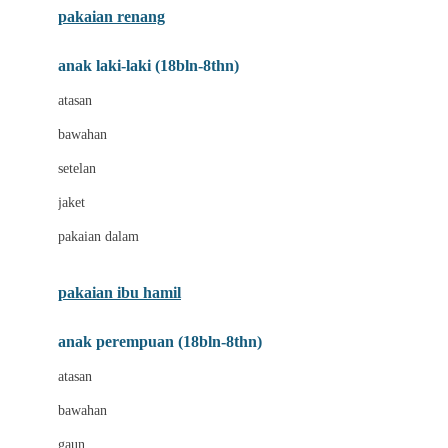
pakaian renang
Bumkins
anak laki-laki (18bln-8thn)
C
atasan
Cetaphil
bawahan
Chicco
setelan
Childlife
jaket
Clevamama
pakaian dalam
Cocolatte
Cottonseeds
pakaian ibu hamil
Cozy N Safe
anak perempuan (18bln-8thn)
Crane
atasan
Cybex
bawahan
D
gaun