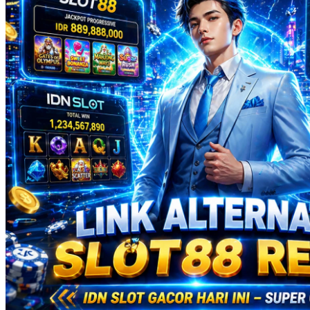
Twistshake
TY Toys
U
V
Veja
Vitaflow
Vtech
W
Waterland
Wellness
X