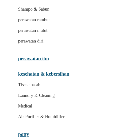
London Taxi
Shampo & Sabun
Love To Dream
perawatan rambut
perawatan mulut
M
perawatan diri
Magformers
Mama's Choice
perawatan ibu
Mamas&Papas
kesehatan & kebersihan
Mamaway
Tissue basah
Maxi Cosi
Laundry & Cleaning
Megabloks
Medical
Micro
Air Purifier & Humidifier
MiDeer
Mimi & Lula
potty
Mini Monkey