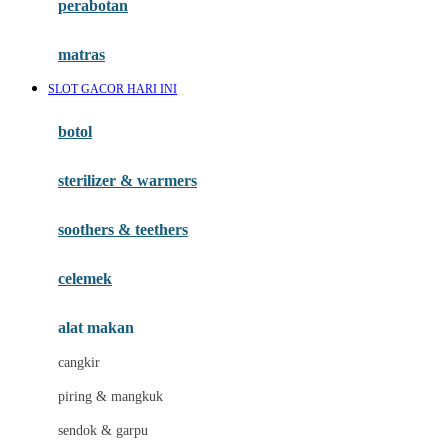
perabotan
Happy Tummy
Hauck
matras
Havaianas
SLOT GACOR HARI INI
Hegen
botol
Hot Wheels
sterilizer & warmers
Hybrid
soothers & teethers
I
Inlacta DHA
celemek
Interlac
alat makan
Ivenet
cangkir
J
piring & mangkuk
Jack N Jill
sendok & garpu