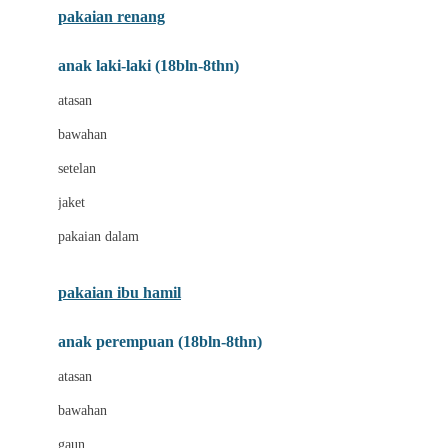
pakaian renang
Bumkins
anak laki-laki (18bln-8thn)
C
atasan
Cetaphil
bawahan
Chicco
setelan
Childlife
jaket
Clevamama
pakaian dalam
Cocolatte
Cottonseeds
pakaian ibu hamil
Cozy N Safe
anak perempuan (18bln-8thn)
Crane
atasan
Cybex
bawahan
D
gaun