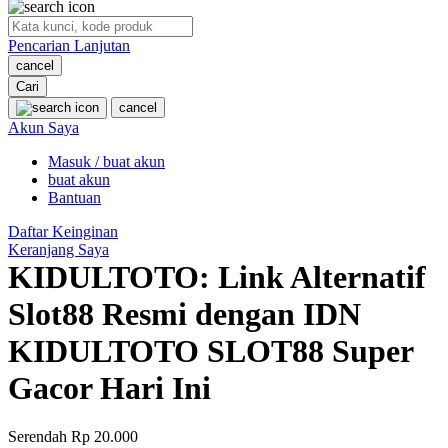
O
Pencarian Lanjutan
Oh Ma Grain
cancel
Okiedog
Cari
cancel
P
Akun Saya
Masuk / buat akun
Peachy
buat akun
Phil & Ted's
Bantuan
Philips Avent
Daftar Keinginan
Keranjang Saya
Pigeon
KIDULTOTO: Link Alternatif
Playgro
Slot88 Resmi dengan IDN
Poled Global
KIDULTOTO SLOT88 Super
Ponycycle
Gacor Hari Ini
Puma
Pureats
Serendah
Rp 20.000