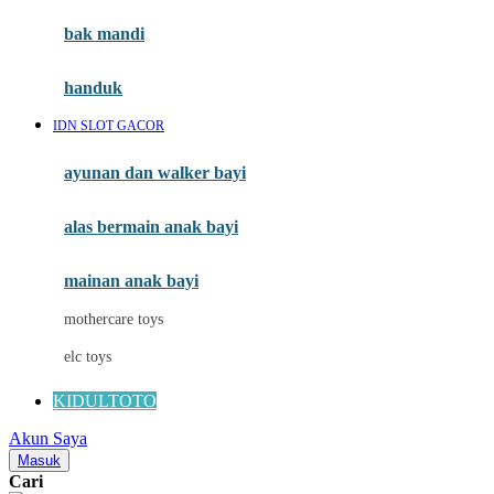
Moby
bak mandi
Momami
handuk
Mothercare
IDN SLOT GACOR
Mustela
ayunan dan walker bayi
My Buddy Tag
My K
alas bermain anak bayi
N
mainan anak bayi
Naif
mothercare toys
Nike
elc toys
Nordic Natural
KIDULTOTO
Nuby
Akun Saya
Nuna
Masuk
Cari