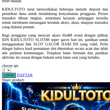
lebih mudah.
Squishmallows
KIDULTOTO turut menyediakan beberapa metode deposit dan
Starbooks
penarikan dana untuk mendukung kenyamanan pengguna. Proses
transaksi dibuat ringkas, sementara layanan pelanggan tersedia
Stick-O
untuk membantu menangani kendala akses, akun, maupun transaksi
yang dialami pemain.
Stokke
Bagi pengguna yang mencari akses Slot88 resmi dengan pilihan
Sudocrem
IDN KIDULTOTO SLOT88 super gacor hari ini, pastikan untuk
menggunakan link SLOT GACOR HARI INI yang valid. Perlu
Sumimo
diingat bahwa hasil permainan slot ditentukan secara acak dan tidak
ada jaminan kemenangan. Tetapkan batas bermain dan pastikan
Sunnylife
aktivitas ini sesuai dengan hukum serta batas usia yang berlaku.
Sun-Staches
choose qty
Swimava
DAFTAR
LOGIN
Share product:
T
Tommee Tippee
Trunki
Tutti Bambini