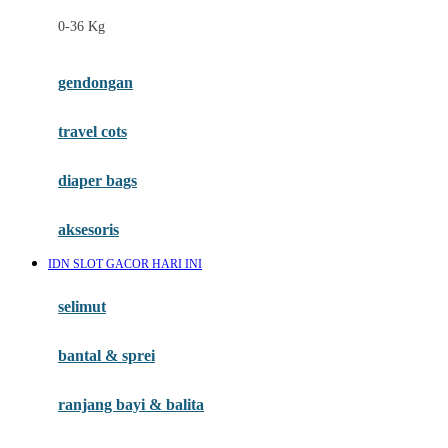
Felt So Sweet
0-36 Kg
Fisher Price
Flipper
gendongan
Friends Of Sally
travel cots
G
diaper bags
Gb
Geko
aksesoris
Graco
IDN SLOT GACOR HARI INI
Gund
selimut
H
bantal & sprei
Habbie
Haenim
ranjang bayi & balita
Happy Horse