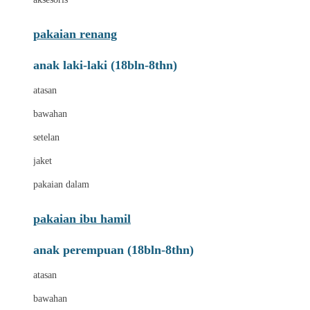
pakaian renang
anak laki-laki (18bln-8thn)
atasan
bawahan
setelan
jaket
pakaian dalam
pakaian ibu hamil
anak perempuan (18bln-8thn)
atasan
bawahan