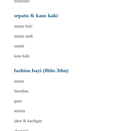
bodysuits
sepatu & kaus kaki
sepatu bayi
sepatu anak
sandal
kaus kaki
fashion bayi (0bln-3thn)
atasan
bawahan
gaun
setelan
jaket & kardigan
aksesoris