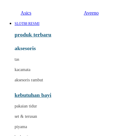
Asics
Aveeno
SLOT88 RESMI
produk terbaru
aksesoris
tas
kacamata
aksesoris rambut
kebutuhan bayi
pakaian tidur
set & terusan
piyama