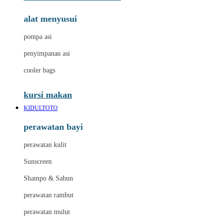
alat menyusui
pompa asi
penyimpanan asi
cooler bags
kursi makan
KIDULTOTO
perawatan bayi
perawatan kulit
Sunscreen
Shampo & Sabun
perawatan rambut
perawatan mulut