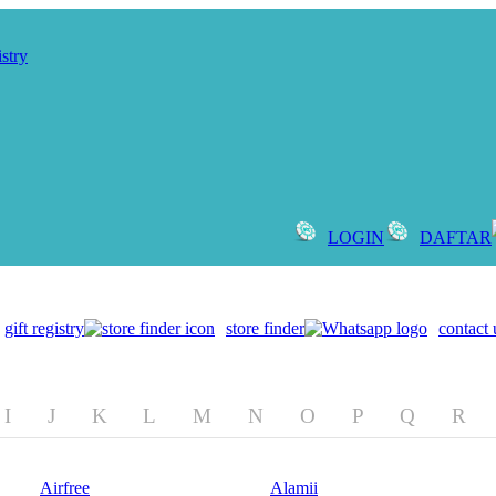
istry
LOGIN
DAFTAR
gift registry
store finder
contact 
I
J
K
L
M
N
O
P
Q
R
Airfree
Alamii