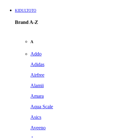
KIDULTOTO
Brand A-Z
A
Addo
Adidas
Airfree
Alamii
Amara
Aqua Scale
Asics
Aveeno
Awan