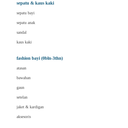
Beauty Barn
sepatu & kaus kaki
Bio Oil
sepatu bayi
Biolane
sepatu anak
Bite Fighters
sandal
Bizzi Growin
kaus kaki
Blackmores
fashion bayi (0bln-3thn)
Blooming Marvellous
atasan
Bonnels
bawahan
Bravado
gaun
Bruder
setelan
Brush Baby
jaket & kardigan
Buds Organics
aksesoris
Bugaboo
Buggygear