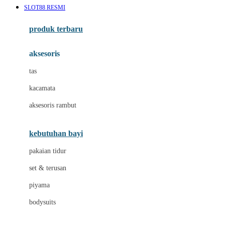
SLOT88 RESMI
Azetabio
produk terbaru
B
aksesoris
Baabaasheepz
tas
Babiators
kacamata
Baby Dove
aksesoris rambut
Baby Jogger
Baby Rovega
kebutuhan bayi
Babybee
pakaian tidur
Banana Boat
set & terusan
Banz
piyama
Barbie
bodysuits
Beaba