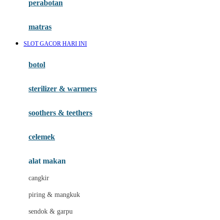
perabotan
Happy Tummy
Hauck
matras
Havaianas
SLOT GACOR HARI INI
Hegen
botol
Hot Wheels
sterilizer & warmers
Hybrid
soothers & teethers
I
Inlacta DHA
celemek
Interlac
alat makan
Ivenet
cangkir
J
piring & mangkuk
Jack N Jill
sendok & garpu