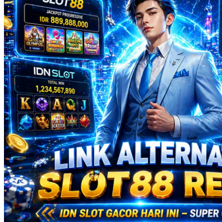
Twistshake
TY Toys
U
V
Veja
Vitaflow
Vtech
W
Waterland
Wellness
X