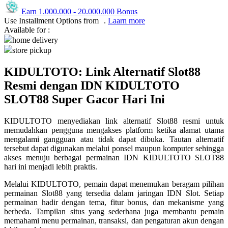
Earn
1.000.000
-
20.000.000
Bonus
Q
Use Installment Options from
.
Laarn more
Available for :
QV Baby
home delivery
store pickup
R
KIDULTOTO: Link Alternatif Slot88
Real Shades
Resmi dengan IDN KIDULTOTO
Red Castle
SLOT88 Super Gacor Hari Ini
Ribbon Madness
KIDULTOTO menyediakan link alternatif Slot88 resmi untuk
memudahkan pengguna mengakses platform ketika alamat utama
S
mengalami gangguan atau tidak dapat dibuka. Tautan alternatif
tersebut dapat digunakan melalui ponsel maupun komputer sehingga
Sebamed
akses menuju berbagai permainan IDN KIDULTOTO SLOT88
hari ini menjadi lebih praktis.
Silver Cross
Melalui KIDULTOTO, pemain dapat menemukan beragam pilihan
Simply Idea
permainan Slot88 yang tersedia dalam jaringan IDN Slot. Setiap
permainan hadir dengan tema, fitur bonus, dan mekanisme yang
Skip Hop
berbeda. Tampilan situs yang sederhana juga membantu pemain
Spectra
memahami menu permainan, transaksi, dan pengaturan akun dengan