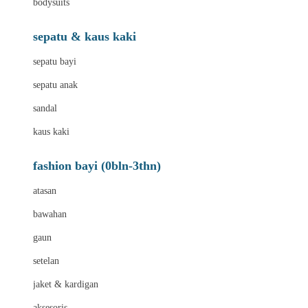
bodysuits
sepatu & kaus kaki
sepatu bayi
sepatu anak
sandal
kaus kaki
fashion bayi (0bln-3thn)
atasan
bawahan
gaun
setelan
jaket & kardigan
aksesoris