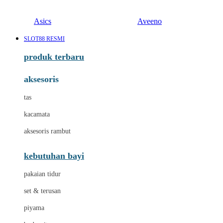
Asics
Aveeno
SLOT88 RESMI
produk terbaru
aksesoris
tas
kacamata
aksesoris rambut
kebutuhan bayi
pakaian tidur
set & terusan
piyama