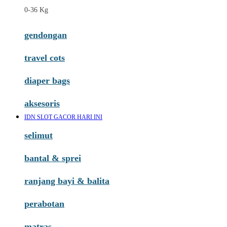
0-36 Kg
gendongan
travel cots
diaper bags
aksesoris
IDN SLOT GACOR HARI INI
selimut
bantal & sprei
ranjang bayi & balita
perabotan
matras