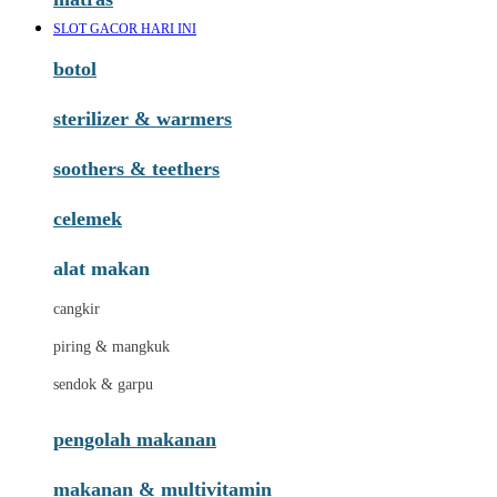
SLOT GACOR HARI INI
botol
sterilizer & warmers
soothers & teethers
celemek
alat makan
cangkir
piring & mangkuk
sendok & garpu
pengolah makanan
makanan & multivitamin