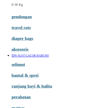
0-36 Kg
gendongan
travel cots
diaper bags
aksesoris
IDN SLOT GACOR HARI INI
selimut
bantal & sprei
ranjang bayi & balita
perabotan
matras