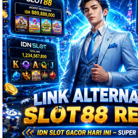
Twistshake
TY Toys
U
V
Veja
Vitaflow
Vtech
W
Waterland
Wellness
X