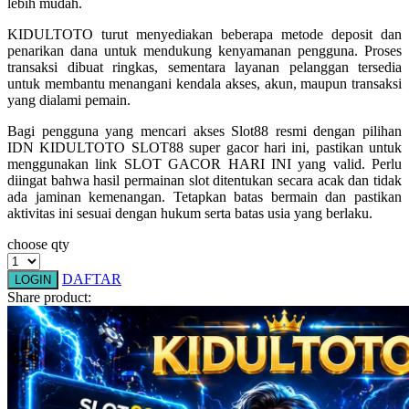
lebih mudah.
Squishmallows
KIDULTOTO turut menyediakan beberapa metode deposit dan
Starbooks
penarikan dana untuk mendukung kenyamanan pengguna. Proses
transaksi dibuat ringkas, sementara layanan pelanggan tersedia
Stick-O
untuk membantu menangani kendala akses, akun, maupun transaksi
yang dialami pemain.
Stokke
Bagi pengguna yang mencari akses Slot88 resmi dengan pilihan
Sudocrem
IDN KIDULTOTO SLOT88 super gacor hari ini, pastikan untuk
menggunakan link SLOT GACOR HARI INI yang valid. Perlu
Sumimo
diingat bahwa hasil permainan slot ditentukan secara acak dan tidak
ada jaminan kemenangan. Tetapkan batas bermain dan pastikan
Sunnylife
aktivitas ini sesuai dengan hukum serta batas usia yang berlaku.
Sun-Staches
choose qty
Swimava
DAFTAR
LOGIN
Share product:
T
Tommee Tippee
Trunki
Tutti Bambini