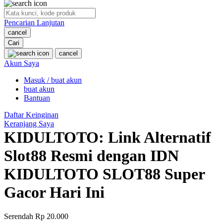
O
Pencarian Lanjutan
Oh Ma Grain
cancel
Okiedog
Cari
cancel
P
Akun Saya
Masuk / buat akun
Peachy
buat akun
Phil & Ted's
Bantuan
Philips Avent
Daftar Keinginan
Keranjang Saya
Pigeon
KIDULTOTO: Link Alternatif
Playgro
Slot88 Resmi dengan IDN
Poled Global
KIDULTOTO SLOT88 Super
Ponycycle
Gacor Hari Ini
Puma
Pureats
Serendah
Rp 20.000