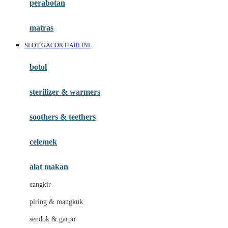
perabotan
Happy Tummy
Hauck
matras
Havaianas
SLOT GACOR HARI INI
Hegen
botol
Hot Wheels
sterilizer & warmers
Hybrid
soothers & teethers
I
Inlacta DHA
celemek
Interlac
alat makan
Ivenet
cangkir
J
piring & mangkuk
Jack N Jill
sendok & garpu