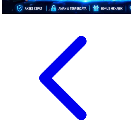
Xootz
Y
Yamatoya
Z
Zaxy
Zoggs
0-9
4Moms
59S