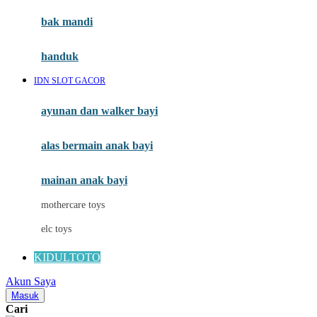
Moby
bak mandi
Momami
handuk
Mothercare
IDN SLOT GACOR
Mustela
ayunan dan walker bayi
My Buddy Tag
My K
alas bermain anak bayi
N
mainan anak bayi
Naif
mothercare toys
Nike
elc toys
Nordic Natural
KIDULTOTO
Nuby
Akun Saya
Nuna
Masuk
Cari