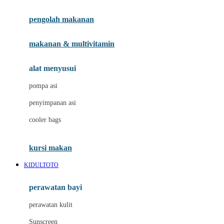
Joie
pengolah makanan
Joolz
Jujube
makanan & multivitamin
K
alat menyusui
Kiddycuts
pompa asi
Kumon
penyimpanan asi
L
cooler bags
Leapfrog
kursi makan
Leclerc
KIDULTOTO
Lee Vierra
Lillebaby
perawatan bayi
Little Bird Told Me
perawatan kulit
Little Miss Janis
Sunscreen