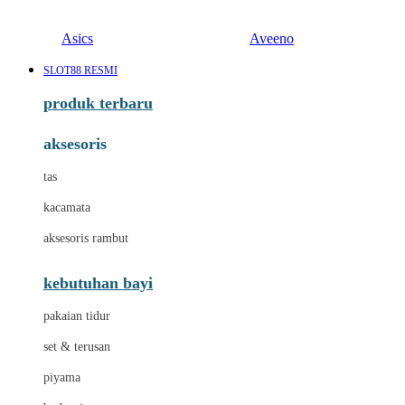
Asics
Aveeno
SLOT88 RESMI
produk terbaru
aksesoris
tas
kacamata
aksesoris rambut
kebutuhan bayi
pakaian tidur
set & terusan
piyama