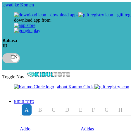
lewati ke Konten
download apps
gift reg
download app from:
Bahasa
ID
Toggle Nav
about Kanmo Circle
KIDULTOTO
A
B
C
D
E
F
G
H
Addo
Adidas