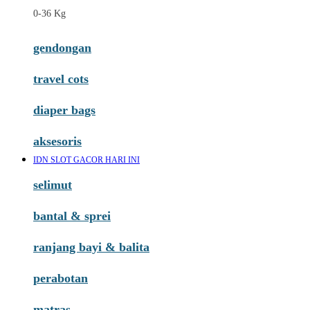
0-36 Kg
gendongan
travel cots
diaper bags
aksesoris
IDN SLOT GACOR HARI INI
selimut
bantal & sprei
ranjang bayi & balita
perabotan
matras