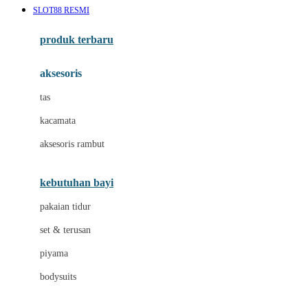
SLOT88 RESMI
Azetabio
produk terbaru
B
aksesoris
Baabaasheepz
tas
Babiators
kacamata
Baby Dove
aksesoris rambut
Baby Jogger
Baby Rovega
kebutuhan bayi
Babybee
pakaian tidur
Banana Boat
set & terusan
Banz
piyama
Barbie
bodysuits
Beaba