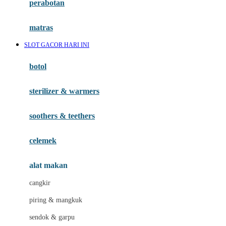
perabotan
Happy Tummy
Hauck
matras
Havaianas
SLOT GACOR HARI INI
Hegen
botol
Hot Wheels
sterilizer & warmers
Hybrid
soothers & teethers
I
Inlacta DHA
celemek
Interlac
alat makan
Ivenet
cangkir
J
piring & mangkuk
Jack N Jill
sendok & garpu