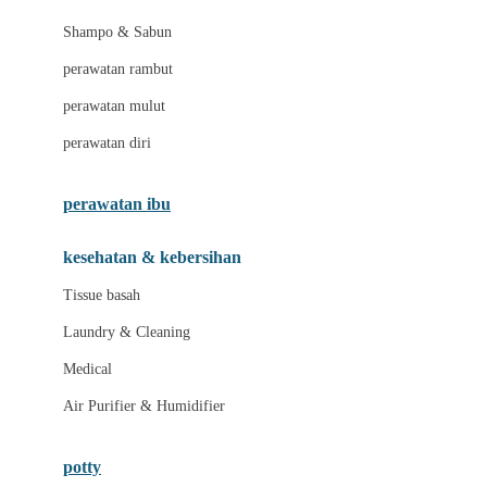
London Taxi
Shampo & Sabun
Love To Dream
perawatan rambut
perawatan mulut
M
perawatan diri
Magformers
Mama's Choice
perawatan ibu
Mamas&Papas
kesehatan & kebersihan
Mamaway
Tissue basah
Maxi Cosi
Laundry & Cleaning
Megabloks
Medical
Micro
Air Purifier & Humidifier
MiDeer
Mimi & Lula
potty
Mini Monkey