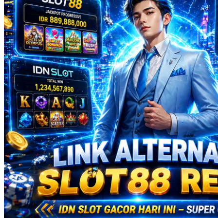
Twistshake
TY Toys
U
V
Veja
Vitaflow
Vtech
W
Waterland
Wellness
X