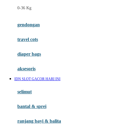
Felt So Sweet
0-36 Kg
Fisher Price
Flipper
gendongan
Friends Of Sally
travel cots
G
diaper bags
Gb
Geko
aksesoris
Graco
IDN SLOT GACOR HARI INI
Gund
selimut
H
bantal & sprei
Habbie
Haenim
ranjang bayi & balita
Happy Horse