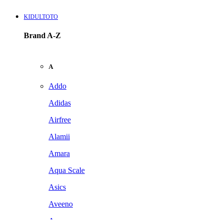
KIDULTOTO
Brand A-Z
A
Addo
Adidas
Airfree
Alamii
Amara
Aqua Scale
Asics
Aveeno
Awan