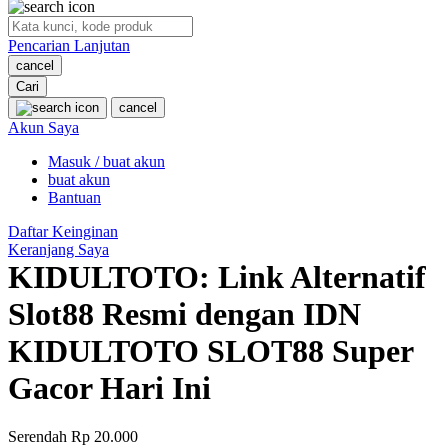
O
Pencarian Lanjutan
Oh Ma Grain
cancel
Okiedog
Cari
cancel
P
Akun Saya
Masuk / buat akun
Peachy
buat akun
Phil & Ted's
Bantuan
Philips Avent
Daftar Keinginan
Keranjang Saya
Pigeon
KIDULTOTO: Link Alternatif
Playgro
Slot88 Resmi dengan IDN
Poled Global
KIDULTOTO SLOT88 Super
Ponycycle
Gacor Hari Ini
Puma
Pureats
Serendah
Rp 20.000