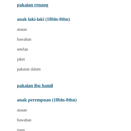
pakaian renang
Bumkins
anak laki-laki (18bln-8thn)
C
atasan
Cetaphil
bawahan
Chicco
setelan
Childlife
jaket
Clevamama
pakaian dalam
Cocolatte
Cottonseeds
pakaian ibu hamil
Cozy N Safe
anak perempuan (18bln-8thn)
Crane
atasan
Cybex
bawahan
D
gaun