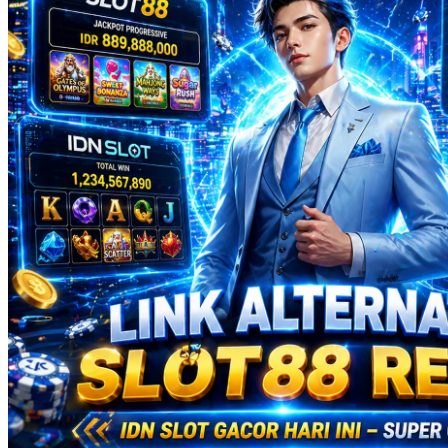
Twistshake
TY Toys
U
V
Veja
Vitaflow
Vtech
W
Waterland
Wellness
X