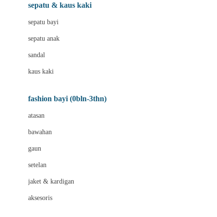
Beauty Barn
sepatu & kaus kaki
Bio Oil
sepatu bayi
Biolane
sepatu anak
Bite Fighters
sandal
Bizzi Growin
kaus kaki
Blackmores
fashion bayi (0bln-3thn)
Blooming Marvellous
atasan
Bonnels
bawahan
Bravado
gaun
Bruder
setelan
Brush Baby
jaket & kardigan
Buds Organics
aksesoris
Bugaboo
Buggygear