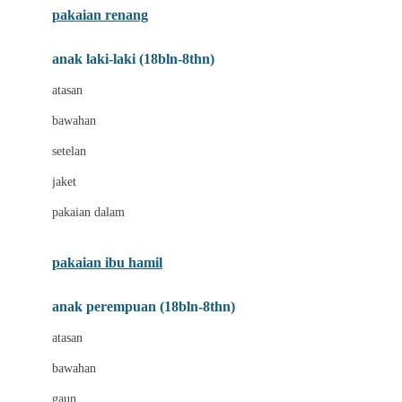
pakaian renang
Bumkins
anak laki-laki (18bln-8thn)
C
atasan
Cetaphil
bawahan
Chicco
setelan
Childlife
jaket
Clevamama
pakaian dalam
Cocolatte
Cottonseeds
pakaian ibu hamil
Cozy N Safe
anak perempuan (18bln-8thn)
Crane
atasan
Cybex
bawahan
D
gaun