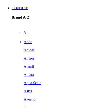
KIDULTOTO
Brand A-Z
A
Addo
Adidas
Airfree
Alamii
Amara
Aqua Scale
Asics
Aveeno
Awan