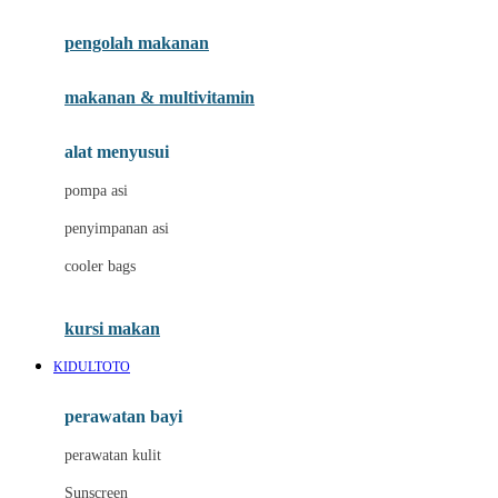
Joie
pengolah makanan
Joolz
Jujube
makanan & multivitamin
K
alat menyusui
Kiddycuts
pompa asi
Kumon
penyimpanan asi
L
cooler bags
Leapfrog
kursi makan
Leclerc
KIDULTOTO
Lee Vierra
Lillebaby
perawatan bayi
Little Bird Told Me
perawatan kulit
Little Miss Janis
Sunscreen