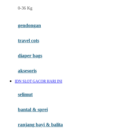
Felt So Sweet
0-36 Kg
Fisher Price
Flipper
gendongan
Friends Of Sally
travel cots
G
diaper bags
Gb
Geko
aksesoris
Graco
IDN SLOT GACOR HARI INI
Gund
selimut
H
bantal & sprei
Habbie
Haenim
ranjang bayi & balita
Happy Horse