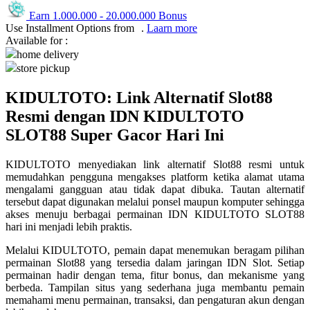
Earn
1.000.000
-
20.000.000
Bonus
Q
Use Installment Options from
.
Laarn more
Available for :
QV Baby
home delivery
store pickup
R
KIDULTOTO: Link Alternatif Slot88
Real Shades
Resmi dengan IDN KIDULTOTO
Red Castle
SLOT88 Super Gacor Hari Ini
Ribbon Madness
KIDULTOTO menyediakan link alternatif Slot88 resmi untuk
memudahkan pengguna mengakses platform ketika alamat utama
S
mengalami gangguan atau tidak dapat dibuka. Tautan alternatif
tersebut dapat digunakan melalui ponsel maupun komputer sehingga
Sebamed
akses menuju berbagai permainan IDN KIDULTOTO SLOT88
hari ini menjadi lebih praktis.
Silver Cross
Melalui KIDULTOTO, pemain dapat menemukan beragam pilihan
Simply Idea
permainan Slot88 yang tersedia dalam jaringan IDN Slot. Setiap
permainan hadir dengan tema, fitur bonus, dan mekanisme yang
Skip Hop
berbeda. Tampilan situs yang sederhana juga membantu pemain
Spectra
memahami menu permainan, transaksi, dan pengaturan akun dengan