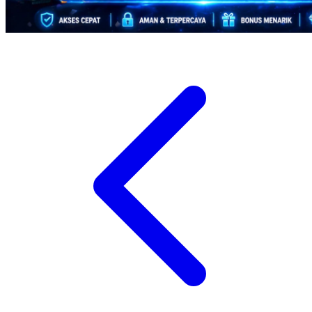
Xootz
Y
Yamatoya
Z
Zaxy
Zoggs
0-9
4Moms
59S