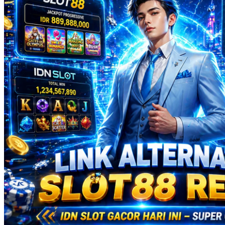
Twistshake
TY Toys
U
V
Veja
Vitaflow
Vtech
W
Waterland
Wellness
X