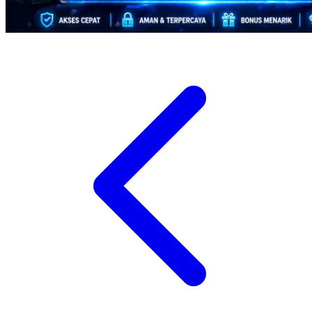
Xootz
Y
Yamatoya
Z
Zaxy
Zoggs
0-9
4Moms
59S