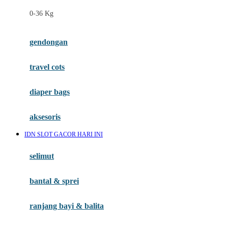
Felt So Sweet
0-36 Kg
Fisher Price
Flipper
gendongan
Friends Of Sally
travel cots
G
diaper bags
Gb
Geko
aksesoris
Graco
IDN SLOT GACOR HARI INI
Gund
selimut
H
bantal & sprei
Habbie
Haenim
ranjang bayi & balita
Happy Horse