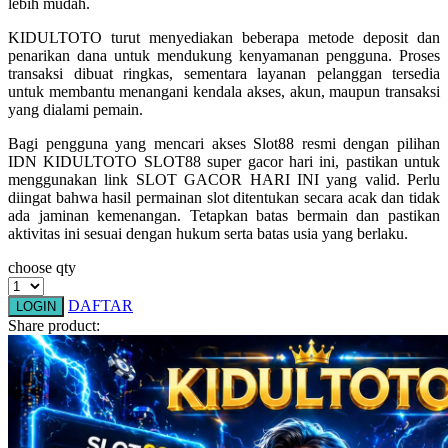
lebih mudah.
Squishmallows
KIDULTOTO turut menyediakan beberapa metode deposit dan
Starbooks
penarikan dana untuk mendukung kenyamanan pengguna. Proses
transaksi dibuat ringkas, sementara layanan pelanggan tersedia
Stick-O
untuk membantu menangani kendala akses, akun, maupun transaksi
yang dialami pemain.
Stokke
Bagi pengguna yang mencari akses Slot88 resmi dengan pilihan
Sudocrem
IDN KIDULTOTO SLOT88 super gacor hari ini, pastikan untuk
menggunakan link SLOT GACOR HARI INI yang valid. Perlu
Sumimo
diingat bahwa hasil permainan slot ditentukan secara acak dan tidak
ada jaminan kemenangan. Tetapkan batas bermain dan pastikan
Sunnylife
aktivitas ini sesuai dengan hukum serta batas usia yang berlaku.
Sun-Staches
choose qty
Swimava
DAFTAR
LOGIN
Share product:
T
Tommee Tippee
Trunki
Tutti Bambini