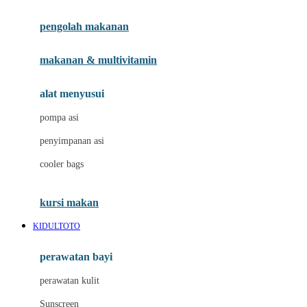
Joie
pengolah makanan
Joolz
Jujube
makanan & multivitamin
K
alat menyusui
Kiddycuts
pompa asi
Kumon
penyimpanan asi
L
cooler bags
Leapfrog
kursi makan
Leclerc
KIDULTOTO
Lee Vierra
Lillebaby
perawatan bayi
Little Bird Told Me
perawatan kulit
Little Miss Janis
Sunscreen