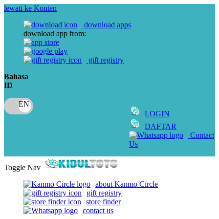
lewati ke Konten
download apps
download app from:
gift registry
Bahasa
ID
LOGIN
DAFTAR
Contact
Us
Toggle Nav
about Kanmo Circle
gift registry
store finder
contact us