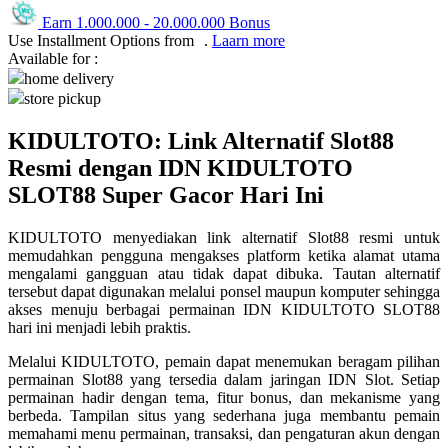
Earn
1.000.000
-
20.000.000
Bonus
Q
Use Installment Options from
.
Laarn more
Available for :
QV Baby
home delivery
store pickup
R
KIDULTOTO: Link Alternatif Slot88
Real Shades
Resmi dengan IDN KIDULTOTO
Red Castle
SLOT88 Super Gacor Hari Ini
Ribbon Madness
KIDULTOTO menyediakan link alternatif Slot88 resmi untuk
memudahkan pengguna mengakses platform ketika alamat utama
S
mengalami gangguan atau tidak dapat dibuka. Tautan alternatif
tersebut dapat digunakan melalui ponsel maupun komputer sehingga
Sebamed
akses menuju berbagai permainan IDN KIDULTOTO SLOT88
hari ini menjadi lebih praktis.
Silver Cross
Melalui KIDULTOTO, pemain dapat menemukan beragam pilihan
Simply Idea
permainan Slot88 yang tersedia dalam jaringan IDN Slot. Setiap
permainan hadir dengan tema, fitur bonus, dan mekanisme yang
Skip Hop
berbeda. Tampilan situs yang sederhana juga membantu pemain
Spectra
memahami menu permainan, transaksi, dan pengaturan akun dengan