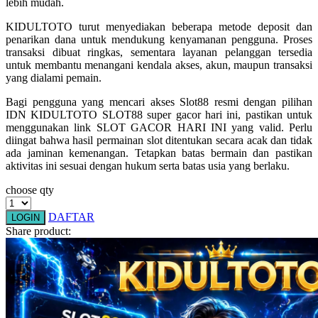
lebih mudah.
Squishmallows
KIDULTOTO turut menyediakan beberapa metode deposit dan
Starbooks
penarikan dana untuk mendukung kenyamanan pengguna. Proses
transaksi dibuat ringkas, sementara layanan pelanggan tersedia
Stick-O
untuk membantu menangani kendala akses, akun, maupun transaksi
yang dialami pemain.
Stokke
Bagi pengguna yang mencari akses Slot88 resmi dengan pilihan
Sudocrem
IDN KIDULTOTO SLOT88 super gacor hari ini, pastikan untuk
menggunakan link SLOT GACOR HARI INI yang valid. Perlu
Sumimo
diingat bahwa hasil permainan slot ditentukan secara acak dan tidak
ada jaminan kemenangan. Tetapkan batas bermain dan pastikan
Sunnylife
aktivitas ini sesuai dengan hukum serta batas usia yang berlaku.
Sun-Staches
choose qty
Swimava
DAFTAR
LOGIN
Share product:
T
Tommee Tippee
Trunki
Tutti Bambini