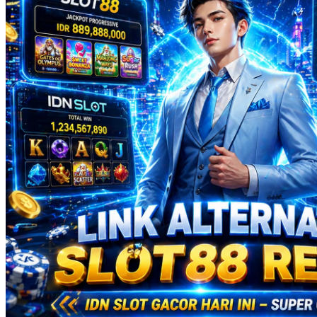
Twistshake
TY Toys
U
V
Veja
Vitaflow
Vtech
W
Waterland
Wellness
X