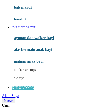
Moby
bak mandi
Momami
handuk
Mothercare
IDN SLOT GACOR
Mustela
ayunan dan walker bayi
My Buddy Tag
My K
alas bermain anak bayi
N
mainan anak bayi
Naif
mothercare toys
Nike
elc toys
Nordic Natural
KIDULTOTO
Nuby
Akun Saya
Nuna
Masuk
Cari