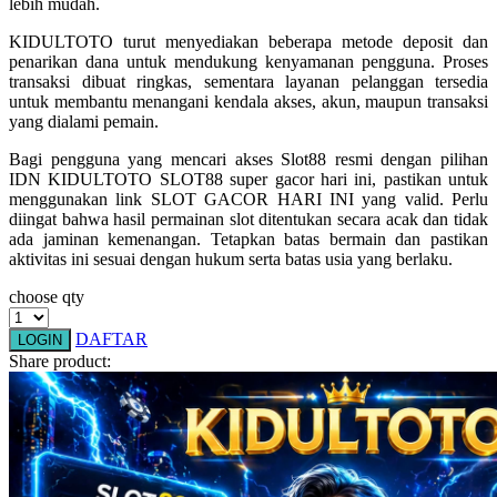
lebih mudah.
Squishmallows
KIDULTOTO turut menyediakan beberapa metode deposit dan
Starbooks
penarikan dana untuk mendukung kenyamanan pengguna. Proses
transaksi dibuat ringkas, sementara layanan pelanggan tersedia
Stick-O
untuk membantu menangani kendala akses, akun, maupun transaksi
yang dialami pemain.
Stokke
Bagi pengguna yang mencari akses Slot88 resmi dengan pilihan
Sudocrem
IDN KIDULTOTO SLOT88 super gacor hari ini, pastikan untuk
menggunakan link SLOT GACOR HARI INI yang valid. Perlu
Sumimo
diingat bahwa hasil permainan slot ditentukan secara acak dan tidak
ada jaminan kemenangan. Tetapkan batas bermain dan pastikan
Sunnylife
aktivitas ini sesuai dengan hukum serta batas usia yang berlaku.
Sun-Staches
choose qty
Swimava
DAFTAR
LOGIN
Share product:
T
Tommee Tippee
Trunki
Tutti Bambini