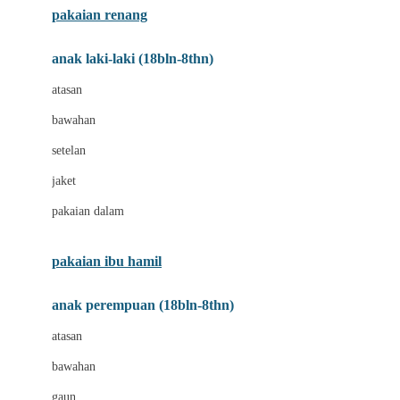
pakaian renang
Bumkins
anak laki-laki (18bln-8thn)
C
atasan
Cetaphil
bawahan
Chicco
setelan
Childlife
jaket
Clevamama
pakaian dalam
Cocolatte
Cottonseeds
pakaian ibu hamil
Cozy N Safe
anak perempuan (18bln-8thn)
Crane
atasan
Cybex
bawahan
D
gaun