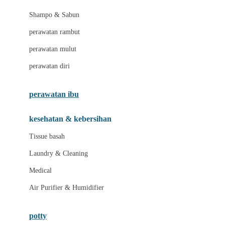
London Taxi
Shampo & Sabun
Love To Dream
perawatan rambut
perawatan mulut
M
perawatan diri
Magformers
Mama's Choice
perawatan ibu
Mamas&Papas
kesehatan & kebersihan
Mamaway
Tissue basah
Maxi Cosi
Laundry & Cleaning
Megabloks
Medical
Micro
Air Purifier & Humidifier
MiDeer
Mimi & Lula
potty
Mini Monkey