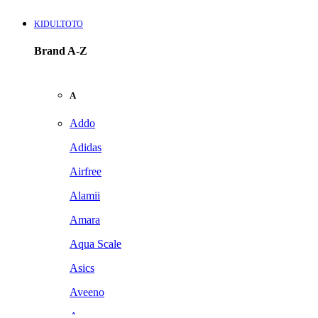
KIDULTOTO
Brand A-Z
A
Addo
Adidas
Airfree
Alamii
Amara
Aqua Scale
Asics
Aveeno
Awan