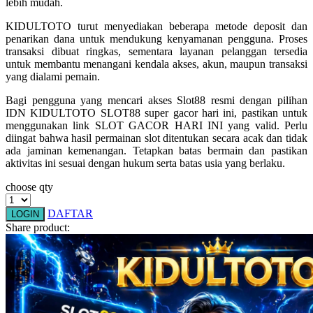
lebih mudah.
Squishmallows
KIDULTOTO turut menyediakan beberapa metode deposit dan
Starbooks
penarikan dana untuk mendukung kenyamanan pengguna. Proses
transaksi dibuat ringkas, sementara layanan pelanggan tersedia
Stick-O
untuk membantu menangani kendala akses, akun, maupun transaksi
yang dialami pemain.
Stokke
Bagi pengguna yang mencari akses Slot88 resmi dengan pilihan
Sudocrem
IDN KIDULTOTO SLOT88 super gacor hari ini, pastikan untuk
menggunakan link SLOT GACOR HARI INI yang valid. Perlu
Sumimo
diingat bahwa hasil permainan slot ditentukan secara acak dan tidak
ada jaminan kemenangan. Tetapkan batas bermain dan pastikan
Sunnylife
aktivitas ini sesuai dengan hukum serta batas usia yang berlaku.
Sun-Staches
choose qty
Swimava
DAFTAR
LOGIN
Share product:
T
Tommee Tippee
Trunki
Tutti Bambini