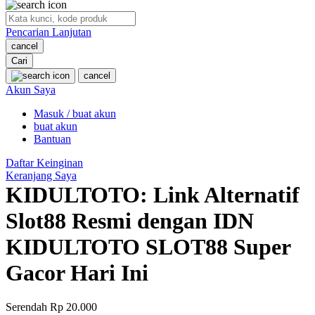
O
Pencarian Lanjutan
Oh Ma Grain
cancel
Okiedog
Cari
cancel
P
Akun Saya
Masuk / buat akun
Peachy
buat akun
Phil & Ted's
Bantuan
Philips Avent
Daftar Keinginan
Keranjang Saya
Pigeon
KIDULTOTO: Link Alternatif
Playgro
Slot88 Resmi dengan IDN
Poled Global
KIDULTOTO SLOT88 Super
Ponycycle
Gacor Hari Ini
Puma
Pureats
Serendah
Rp 20.000