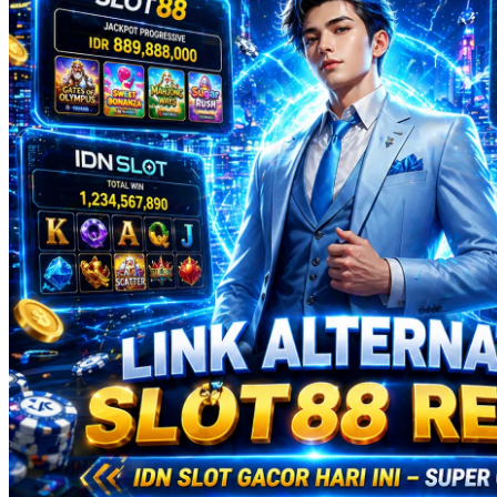
Twistshake
TY Toys
U
V
Veja
Vitaflow
Vtech
W
Waterland
Wellness
X