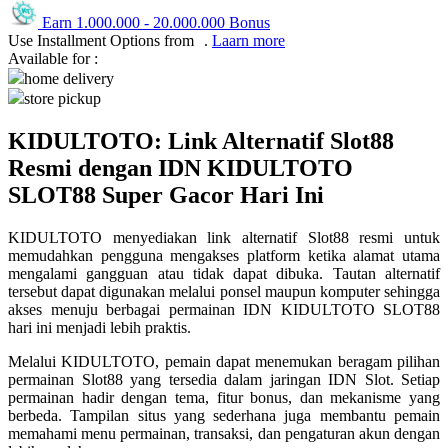
Earn
1.000.000
-
20.000.000
Bonus
Q
Use Installment Options from
.
Laarn more
Available for :
QV Baby
home delivery
store pickup
R
KIDULTOTO: Link Alternatif Slot88
Real Shades
Resmi dengan IDN KIDULTOTO
Red Castle
SLOT88 Super Gacor Hari Ini
Ribbon Madness
KIDULTOTO menyediakan link alternatif Slot88 resmi untuk
memudahkan pengguna mengakses platform ketika alamat utama
S
mengalami gangguan atau tidak dapat dibuka. Tautan alternatif
tersebut dapat digunakan melalui ponsel maupun komputer sehingga
Sebamed
akses menuju berbagai permainan IDN KIDULTOTO SLOT88
hari ini menjadi lebih praktis.
Silver Cross
Melalui KIDULTOTO, pemain dapat menemukan beragam pilihan
Simply Idea
permainan Slot88 yang tersedia dalam jaringan IDN Slot. Setiap
permainan hadir dengan tema, fitur bonus, dan mekanisme yang
Skip Hop
berbeda. Tampilan situs yang sederhana juga membantu pemain
Spectra
memahami menu permainan, transaksi, dan pengaturan akun dengan