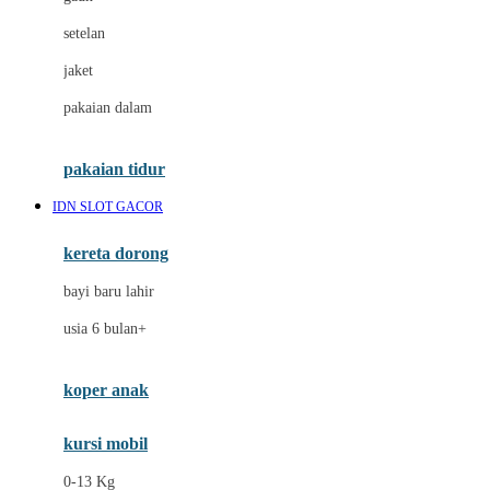
Dae Organics
setelan
Docare
jaket
Doona
pakaian dalam
Down To Earth
Drew
pakaian tidur
Dr. Brown's
IDN SLOT GACOR
E
kereta dorong
ELC
bayi baru lahir
Ergobaby
usia 6 bulan+
Expert Care
koper anak
Ezyroller
kursi mobil
F
0-13 Kg