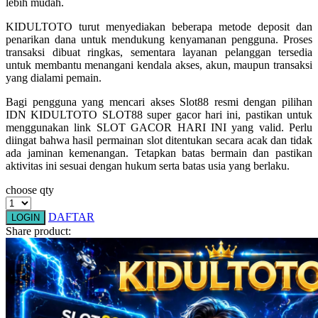
lebih mudah.
Squishmallows
KIDULTOTO turut menyediakan beberapa metode deposit dan
Starbooks
penarikan dana untuk mendukung kenyamanan pengguna. Proses
transaksi dibuat ringkas, sementara layanan pelanggan tersedia
Stick-O
untuk membantu menangani kendala akses, akun, maupun transaksi
yang dialami pemain.
Stokke
Bagi pengguna yang mencari akses Slot88 resmi dengan pilihan
Sudocrem
IDN KIDULTOTO SLOT88 super gacor hari ini, pastikan untuk
menggunakan link SLOT GACOR HARI INI yang valid. Perlu
Sumimo
diingat bahwa hasil permainan slot ditentukan secara acak dan tidak
ada jaminan kemenangan. Tetapkan batas bermain dan pastikan
Sunnylife
aktivitas ini sesuai dengan hukum serta batas usia yang berlaku.
Sun-Staches
choose qty
Swimava
DAFTAR
LOGIN
Share product:
T
Tommee Tippee
Trunki
Tutti Bambini