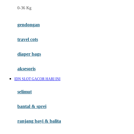
Felt So Sweet
0-36 Kg
Fisher Price
Flipper
gendongan
Friends Of Sally
travel cots
G
diaper bags
Gb
Geko
aksesoris
Graco
IDN SLOT GACOR HARI INI
Gund
selimut
H
bantal & sprei
Habbie
Haenim
ranjang bayi & balita
Happy Horse