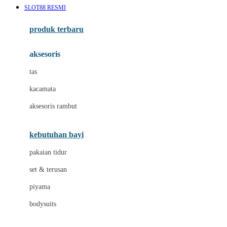
SLOT88 RESMI
Azetabio
produk terbaru
B
aksesoris
Baabaasheepz
tas
Babiators
kacamata
Baby Dove
aksesoris rambut
Baby Jogger
Baby Rovega
kebutuhan bayi
Babybee
pakaian tidur
Banana Boat
set & terusan
Banz
piyama
Barbie
bodysuits
Beaba