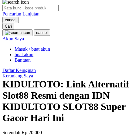
O
Pencarian Lanjutan
Oh Ma Grain
cancel
Okiedog
Cari
cancel
P
Akun Saya
Masuk / buat akun
Peachy
buat akun
Phil & Ted's
Bantuan
Philips Avent
Daftar Keinginan
Keranjang Saya
Pigeon
KIDULTOTO: Link Alternatif
Playgro
Slot88 Resmi dengan IDN
Poled Global
KIDULTOTO SLOT88 Super
Ponycycle
Gacor Hari Ini
Puma
Pureats
Serendah
Rp 20.000