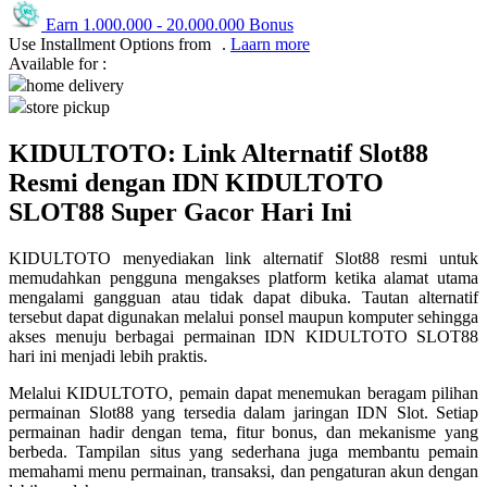
Earn
1.000.000
-
20.000.000
Bonus
Q
Use Installment Options from
.
Laarn more
Available for :
QV Baby
home delivery
store pickup
R
KIDULTOTO: Link Alternatif Slot88
Real Shades
Resmi dengan IDN KIDULTOTO
Red Castle
SLOT88 Super Gacor Hari Ini
Ribbon Madness
KIDULTOTO menyediakan link alternatif Slot88 resmi untuk
memudahkan pengguna mengakses platform ketika alamat utama
S
mengalami gangguan atau tidak dapat dibuka. Tautan alternatif
tersebut dapat digunakan melalui ponsel maupun komputer sehingga
Sebamed
akses menuju berbagai permainan IDN KIDULTOTO SLOT88
hari ini menjadi lebih praktis.
Silver Cross
Melalui KIDULTOTO, pemain dapat menemukan beragam pilihan
Simply Idea
permainan Slot88 yang tersedia dalam jaringan IDN Slot. Setiap
permainan hadir dengan tema, fitur bonus, dan mekanisme yang
Skip Hop
berbeda. Tampilan situs yang sederhana juga membantu pemain
Spectra
memahami menu permainan, transaksi, dan pengaturan akun dengan