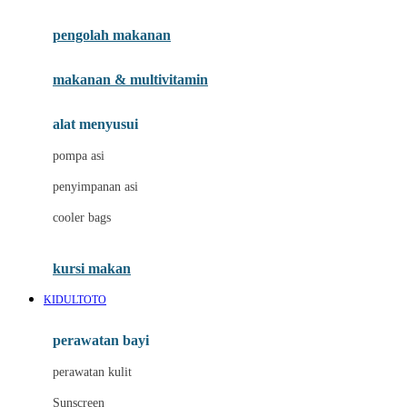
Joie
pengolah makanan
Joolz
Jujube
makanan & multivitamin
K
alat menyusui
Kiddycuts
pompa asi
Kumon
penyimpanan asi
L
cooler bags
Leapfrog
kursi makan
Leclerc
KIDULTOTO
Lee Vierra
Lillebaby
perawatan bayi
Little Bird Told Me
perawatan kulit
Little Miss Janis
Sunscreen