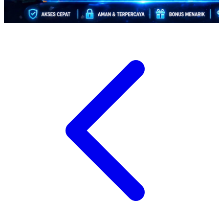
Xootz
Y
Yamatoya
Z
Zaxy
Zoggs
0-9
4Moms
59S