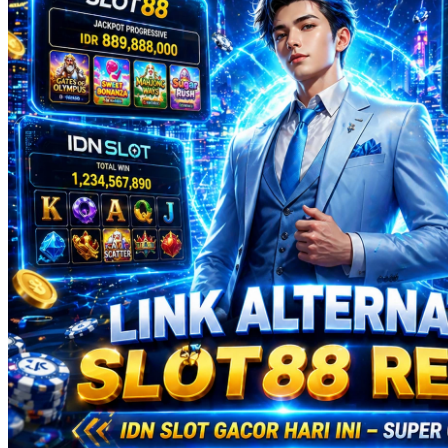
Twistshake
TY Toys
U
V
Veja
Vitaflow
Vtech
W
Waterland
Wellness
X