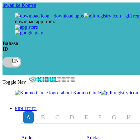
lewati ke Konten
download apps
gift reg
download app from:
Bahasa
ID
Toggle Nav
about Kanmo Circle
KIDULTOTO
A
B
C
D
E
F
G
H
Addo
Adidas