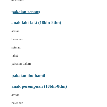
pakaian renang
anak laki-laki (18bln-8thn)
atasan
bawahan
setelan
jaket
pakaian dalam
pakaian ibu hamil
anak perempuan (18bln-8thn)
atasan
bawahan