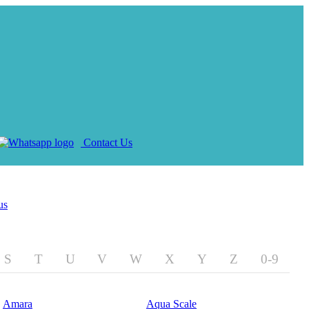
Contact Us
us
S
T
U
V
W
X
Y
Z
0-9
Amara
Aqua Scale