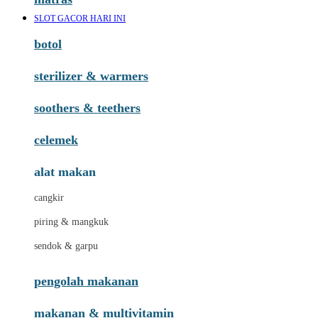
SLOT GACOR HARI INI
botol
sterilizer & warmers
soothers & teethers
celemek
alat makan
cangkir
piring & mangkuk
sendok & garpu
pengolah makanan
makanan & multivitamin